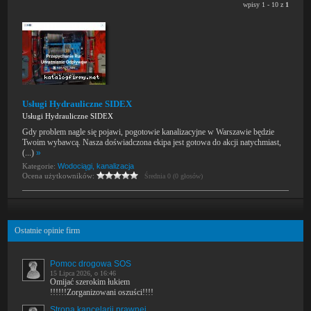
wpisy 1 - 10 z
1
Usługi Hydrauliczne SIDEX
Usługi Hydrauliczne SIDEX
Gdy problem nagle się pojawi, pogotowie kanalizacyjne w Warszawie będzie
Twoim wybawcą. Nasza doświadczona ekipa jest gotowa do akcji natychmiast,
(...)
»
Kategorie:
Wodociągi, kanalizacja
Ocena użytkowników:
Średnia 0 (0 głosów)
Ostatnie opinie firm
Pomoc drogowa SOS
15 Lipca 2026, o 16:46
Omijać szerokim łukiem
!!!!!!Zorganizowani oszuści!!!!
Strona kancelarii prawnej