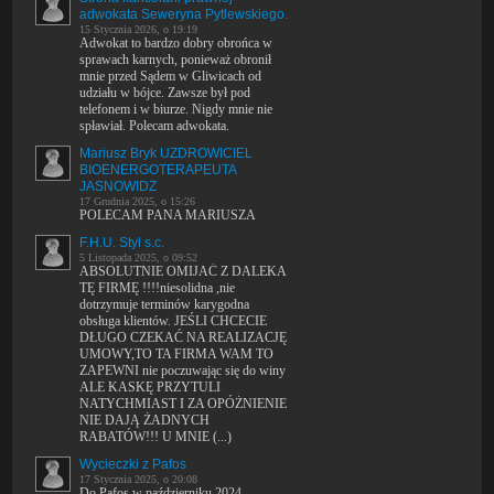
adwokata Seweryna Pytlewskiego.
15 Stycznia 2026, o 19:19
Adwokat to bardzo dobry obrońca w
sprawach karnych, ponieważ obronił
mnie przed Sądem w Gliwicach od
udziału w bójce. Zawsze był pod
telefonem i w biurze. Nigdy mnie nie
spławiał. Polecam adwokata.
Mariusz Bryk UZDROWICIEL
BIOENERGOTERAPEUTA
JASNOWIDZ
17 Grudnia 2025, o 15:26
POLECAM PANA MARIUSZA
F.H.U. Styl s.c.
5 Listopada 2025, o 09:52
ABSOLUTNIE OMIJAĆ Z DALEKA
TĘ FIRMĘ !!!!niesolidna ,nie
dotrzymuje terminów karygodna
obsługa klientów. JEŚLI CHCECIE
DŁUGO CZEKAĆ NA REALIZACJĘ
UMOWY,TO TA FIRMA WAM TO
ZAPEWNI nie poczuwając się do winy
ALE KASKĘ PRZYTULI
NATYCHMIAST I ZA OPÓŻNIENIE
NIE DAJĄ ŻADNYCH
RABATÓW!!! U MNIE (...)
Wycieczki z Pafos
17 Stycznia 2025, o 20:08
Do Pafos w październiku 2024