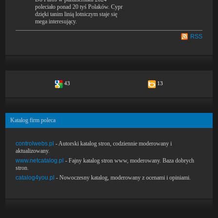
poleciało ponad 20 tyś Polaków. Cypr
dzięki tanim linią lotniczym staje się
mega interesujący.
RSS
43
13
Katalog firm poleca
controlwebs.pl
- Autorski katalog stron, codziennie moderowany i
aktualizowany.
www.netcatalog.pl
- Fajny katalog stron www, moderowany. Baza dobrych
stron.
catalog4you.pl
- Nowoczesny katalog, moderowany z ocenami i opiniami.