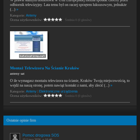
W prawie każdym domostwie w Unii Europejskiej można spotkać choćby jeden
odbiornik telewizyjny. Lata temu był on raczej sprzętem luksusowym, jednakże
(...)
»
Kategorie:
Anteny
Ocena użytkowników:
Średnia 0 (0 głosów)
Montaż Telewizora Na Ścianie Kraków
anteny sat
O ile wymagasz montażu telewizora na ścianie, Kraków Twoją miejscowością, to
wejdź na naszą stronę, potem nawiąż kontakt z nami, aby zlecić (...)
»
Kategorie:
Anteny
|
Elektroniczne urządzenia
Ocena użytkowników:
Średnia 0 (0 głosów)
Ostatnie opinie firm
Pomoc drogowa SOS
15 Lipca 2026, o 16:46