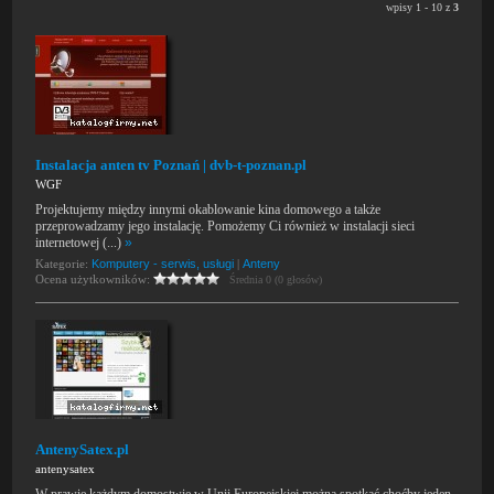
wpisy 1 - 10 z
3
Instalacja anten tv Poznań | dvb-t-poznan.pl
WGF
Projektujemy między innymi okablowanie kina domowego a także
przeprowadzamy jego instalację. Pomożemy Ci również w instalacji sieci
internetowej (...)
»
Kategorie:
Komputery - serwis, usługi
|
Anteny
Ocena użytkowników:
Średnia 0 (0 głosów)
AntenySatex.pl
antenysatex