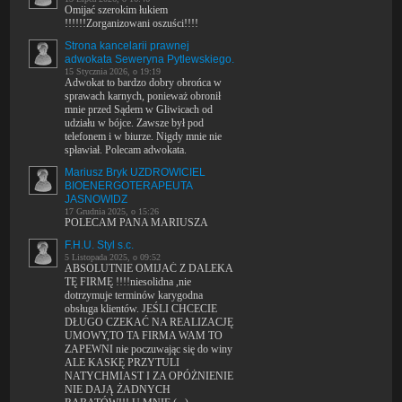
Omijać szerokim łukiem
!!!!!!Zorganizowani oszuści!!!!
Strona kancelarii prawnej
adwokata Seweryna Pytlewskiego.
15 Stycznia 2026, o 19:19
Adwokat to bardzo dobry obrońca w
sprawach karnych, ponieważ obronił
mnie przed Sądem w Gliwicach od
udziału w bójce. Zawsze był pod
telefonem i w biurze. Nigdy mnie nie
spławiał. Polecam adwokata.
Mariusz Bryk UZDROWICIEL
BIOENERGOTERAPEUTA
JASNOWIDZ
17 Grudnia 2025, o 15:26
POLECAM PANA MARIUSZA
F.H.U. Styl s.c.
5 Listopada 2025, o 09:52
ABSOLUTNIE OMIJAĆ Z DALEKA
TĘ FIRMĘ !!!!niesolidna ,nie
dotrzymuje terminów karygodna
obsługa klientów. JEŚLI CHCECIE
DŁUGO CZEKAĆ NA REALIZACJĘ
UMOWY,TO TA FIRMA WAM TO
ZAPEWNI nie poczuwając się do winy
ALE KASKĘ PRZYTULI
NATYCHMIAST I ZA OPÓŻNIENIE
NIE DAJĄ ŻADNYCH