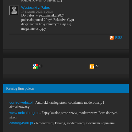
RABATÓW!!! U MNIE (...)
Wycieczki z Pafos
17 Stycznia 2025, o 20:08
Do Pafos w październiku 2024
poleciało ponad 20 tyś Polaków. Cypr
dzięki tanim linią lotniczym staje się
mega interesujący.
RSS
80
27
Katalog firm poleca
controlwebs.pl
- Autorski katalog stron, codziennie moderowany i
aktualizowany.
www.netcatalog.pl
- Fajny katalog stron www, moderowany. Baza dobrych
stron.
catalog4you.pl
- Nowoczesny katalog, moderowany z ocenami i opiniami.