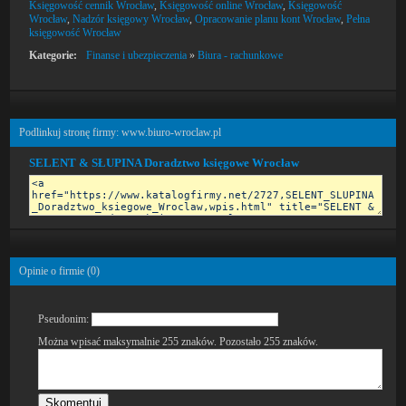
Księgowość cennik Wrocław
,
Księgowość online Wrocław
,
Księgowość
Wrocław
,
Nadzór księgowy Wrocław
,
Opracowanie planu kont Wrocław
,
Pełna
księgowość Wrocław
Kategorie:
Finanse i ubezpieczenia
»
Biura - rachunkowe
Podlinkuj stronę firmy: www.biuro-wroclaw.pl
SELENT & SŁUPINA Doradztwo księgowe Wrocław
Opinie o firmie (
0
)
Pseudonim:
Można wpisać maksymalnie 255 znaków. Pozostało
255
znaków.