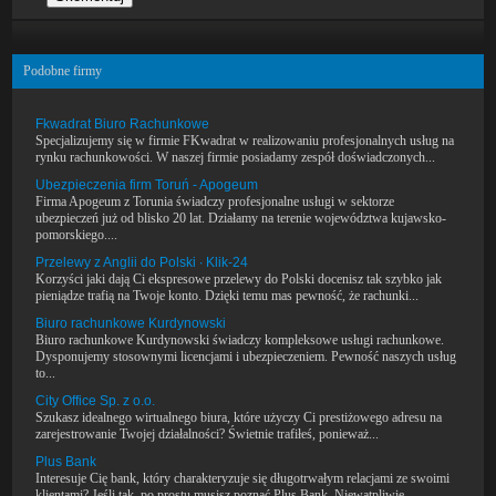
Podobne firmy
Fkwadrat Biuro Rachunkowe
Specjalizujemy się w firmie FKwadrat w realizowaniu profesjonalnych usług na
rynku rachunkowości. W naszej firmie posiadamy zespół doświadczonych...
Ubezpieczenia firm Toruń - Apogeum
Firma Apogeum z Torunia świadczy profesjonalne usługi w sektorze
ubezpieczeń już od blisko 20 lat. Działamy na terenie województwa kujawsko-
pomorskiego....
Przelewy z Anglii do Polski ∙ Klik-24
Korzyści jaki dają Ci ekspresowe przelewy do Polski docenisz tak szybko jak
pieniądze trafią na Twoje konto. Dzięki temu mas pewność, że rachunki...
Biuro rachunkowe Kurdynowski
Biuro rachunkowe Kurdynowski świadczy kompleksowe usługi rachunkowe.
Dysponujemy stosownymi licencjami i ubezpieczeniem. Pewność naszych usług
to...
City Office Sp. z o.o.
Szukasz idealnego wirtualnego biura, które użyczy Ci prestiżowego adresu na
zarejestrowanie Twojej działalności? Świetnie trafiłeś, ponieważ...
Plus Bank
Interesuje Cię bank, który charakteryzuje się długotrwałym relacjami ze swoimi
klientami? Jeśli tak, po prostu musisz poznać Plus Bank. Niewątpliwie...