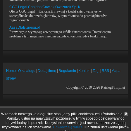
CGO Legal Chajdas Gawlak Owczarek Sp. K.
Oferta CGO Legal – Kancelarii Prawnej z Łodzi skierowana jest w
szczególności do przedsiębiorców, w tym również do przedsiębiorców
zagranicznych....
AasaDlaBiznesu.pl
Firmy często wymagają zewnętrznego źródła finansowania. Dosyć często
problem z tym mają małe i średnie przedsiębiorstwa, gdyż banki mają...
Home
|
O katalogu
|
Dodaj firmę
|
Regulamin
|
Kontakt
|
Tagi
|
RSS
|
Mapa
strony
Copyright © 2010-2026 KatalogFirmy.net
W ramach naszego katalogu firm stosujemy pliki cookies w celu świadczenia
Państwu usług na najwyższym poziomie, w tym w sposób dostosowany do
indywidualnych potrzeb. Korzystanie z serwisu jest równoznaczne ze zgodą
użytkownika na ich stosowanie.
Dowiedz się więcej
lub zmień ustawienia plików