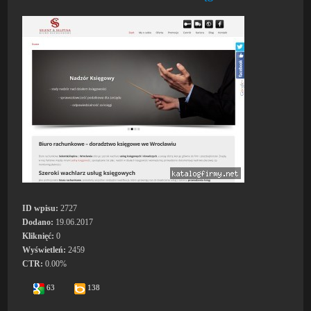
ID wpisu:
2727
Dodano:
19.06.2017
Kliknięć:
0
Wyświetleń:
2459
CTR:
0.00%
63
138