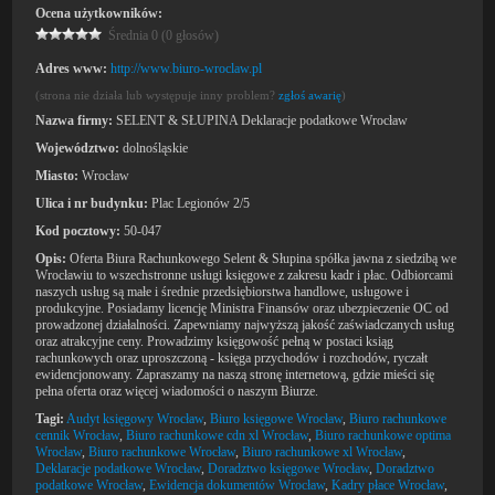
Ocena użytkowników:
Średnia 0 (0 głosów)
Adres www:
http://www.biuro-wroclaw.pl
(strona nie działa lub występuje inny problem?
zgłoś awarię
)
Nazwa firmy:
SELENT & SŁUPINA Deklaracje podatkowe Wrocław
Województwo:
dolnośląskie
Miasto:
Wrocław
Ulica i nr budynku:
Plac Legionów 2/5
Kod pocztowy:
50-047
Opis:
Oferta Biura Rachunkowego Selent & Słupina spółka jawna z siedzibą we
Wrocławiu to wszechstronne usługi księgowe z zakresu kadr i płac. Odbiorcami
naszych usług są małe i średnie przedsiębiorstwa handlowe, usługowe i
produkcyjne. Posiadamy licencję Ministra Finansów oraz ubezpieczenie OC od
prowadzonej działalności. Zapewniamy najwyższą jakość zaświadczanych usług
oraz atrakcyjne ceny. Prowadzimy księgowość pełną w postaci ksiąg
rachunkowych oraz uproszczoną - księga przychodów i rozchodów, ryczałt
ewidencjonowany. Zapraszamy na naszą stronę internetową, gdzie mieści się
pełna oferta oraz więcej wiadomości o naszym Biurze.
Tagi:
Audyt księgowy Wrocław
,
Biuro księgowe Wrocław
,
Biuro rachunkowe
cennik Wrocław
,
Biuro rachunkowe cdn xl Wrocław
,
Biuro rachunkowe optima
Wrocław
,
Biuro rachunkowe Wrocław
,
Biuro rachunkowe xl Wrocław
,
Deklaracje podatkowe Wrocław
,
Doradztwo księgowe Wrocław
,
Doradztwo
podatkowe Wrocław
,
Ewidencja dokumentów Wrocław
,
Kadry płace Wrocław
,