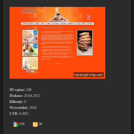
ID wpisu:
240
Dodano:
20.04.2012
Kliknięć:
0
Wyświetleń:
2650
CTR:
0.00%
239
58