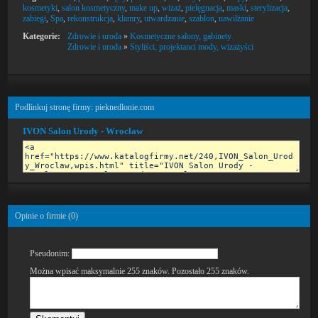
kosmetyki
,
salon kosmetyczny
,
make up
,
wizaż
,
pielęgnacja
,
maski
,
sterylizacja
,
zabiegi
,
Spa
,
rekonstrukcja
,
klamry
,
utwardzanie
,
szablon
,
nawilżanie
Kategorie:
Zdrowie i uroda
»
Kosmetyczne salony, gabinety
Zdrowie i uroda
»
Styliści, projektanci mody, wizażyści
Podlinkuj stronę firmy: pieknedlonie.com
IVON Salon Urody - Wrocław
Opinie o firmie (
0
)
Pseudonim:
Można wpisać maksymalnie 255 znaków. Pozostało
255
znaków.