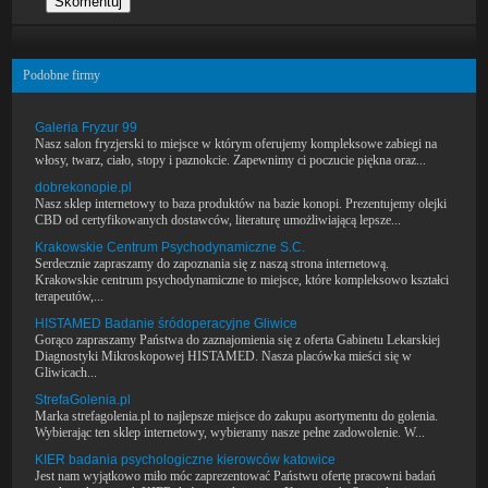
Podobne firmy
Galeria Fryzur 99
Nasz salon fryzjerski to miejsce w którym oferujemy kompleksowe zabiegi na
włosy, twarz, ciało, stopy i paznokcie. Zapewnimy ci poczucie piękna oraz...
dobrekonopie.pl
Nasz sklep internetowy to baza produktów na bazie konopi. Prezentujemy olejki
CBD od certyfikowanych dostawców, literaturę umożliwiającą lepsze...
Krakowskie Centrum Psychodynamiczne S.C.
Serdecznie zapraszamy do zapoznania się z naszą strona internetową.
Krakowskie centrum psychodynamiczne to miejsce, które kompleksowo kształci
terapeutów,...
HISTAMED Badanie śródoperacyjne Gliwice
Gorąco zapraszamy Państwa do zaznajomienia się z oferta Gabinetu Lekarskiej
Diagnostyki Mikroskopowej HISTAMED. Nasza placówka mieści się w
Gliwicach...
StrefaGolenia.pl
Marka strefagolenia.pl to najlepsze miejsce do zakupu asortymentu do golenia.
Wybierając ten sklep internetowy, wybieramy nasze pełne zadowolenie. W...
KIER badania psychologiczne kierowców katowice
Jest nam wyjątkowo miło móc zaprezentować Państwu ofertę pracowni badań