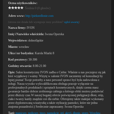
Ocena użytkowników:
Średnia 0 (0 głosów)
Adres www:
http://pieknedlonie.com
(strona nie działa lub występuje inny problem?
zgłoś awarię
)
Nazwa firmy:
IVON
Imię i Nazwisko właściciela:
Iwona Oporska
Województwo:
dolnośląskie
Miasto:
wrocław
Ulica i nr budynku:
Karola Miarki 8
Kod pocztowy:
50-306
Godziny otwarcia:
8.00-21.00
Opis:
Salon kosmetyczny IVON zadba o Ciebie. Właśnie u nas poczujesz się jak
ktoś wyjątkowy i ważny. Wizytę w salonie IVON zaczniemy od konsultacji by
lepiej poznać Twoje potrzeby a nasz personel sprawi byś była zadowolona z
usługi. Nasza wysoko wykwalifikowana obsługa pracuje wyłącznie na
profesjonalnych produktach i sprzętach kosmetycznych, dzięki czemu masz
gwarancje bardzo dobrze zrobionego zabiegu a którego efekt możesz podziwiać
przez dłuższy czas.W naszej bogatej ofercie poświęconej pielęgnacji dłoni, stóp,
ciała i twarzy każdy znajdzie coś dla siebie. Oferujemy także makijaż wykonany
przez dyplomowaną wizażystkę a także stylizację paznokci, które nie jedna
znajoma pozazdrości:) Serdecznie zapraszamy. Iwona Oporska
Tagi:
manicure
,
pedicure
,
tipsy
,
paznokcie
,
żel
,
akryl
,
dłonie
,
stopy
,
Wrocław
,