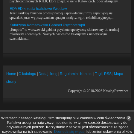
psychotechnicznych KIER, która znajduje się w Katowicach. Specjalizujemy...
EQMED krzesła toaletowe Wrocław
Jeżeli szukają Państwo profesjonalnej i sprawdzonej firmy zajmującej się
sprzedażą oraz wypożyczaniem sprzętu medycznego i rehabilitacyjnego,...
Katarzyna Kornatowska Gabinet Psychoterapii
„Empiria” to warszawski gabinet psychoterapeutyczny skierowany do trudnej
młodzieży i dorosłych. Naszych pacjentów traktujemy z najwyższym
szacunkiem....
Home
|
O katalogu
|
Dodaj firmę
|
Regulamin
|
Kontakt
|
Tagi
|
RSS
|
Mapa
strony
Copyright © 2010-2026 KatalogFirmy.net
W ramach naszego katalogu firm stosujemy pliki cookies w celu świadczenia
Państwu usług na najwyższym poziomie, w tym w sposób dostosowany do
indywidualnych potrzeb. Korzystanie z serwisu jest równoznaczne ze zgodą
użytkownika na ich stosowanie.
Dowiedz się więcej
lub zmień ustawienia plików