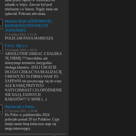
mnie przed Sądem w Gliwicach od
udziału w bójce. Zawsze był pod
telefonem i w biurze. Nigdy mnie nie
spławiał. Polecam adwokata.
Mariusz Bryk UZDROWICIEL
BIOENERGOTERAPEUTA
JASNOWIDZ
17 Grudnia 2025, o 15:26
POLECAM PANA MARIUSZA
F.H.U. Styl s.c.
5 Listopada 2025, o 09:52
ABSOLUTNIE OMIJAĆ Z DALEKA
TĘ FIRMĘ !!!!niesolidna ,nie
dotrzymuje terminów karygodna
obsługa klientów. JEŚLI CHCECIE
DŁUGO CZEKAĆ NA REALIZACJĘ
UMOWY,TO TA FIRMA WAM TO
ZAPEWNI nie poczuwając się do winy
ALE KASKĘ PRZYTULI
NATYCHMIAST I ZA OPÓŻNIENIE
NIE DAJĄ ŻADNYCH
RABATÓW!!! U MNIE (...)
Wycieczki z Pafos
17 Stycznia 2025, o 20:08
Do Pafos w październiku 2024
poleciało ponad 20 tyś Polaków. Cypr
dzięki tanim linią lotniczym staje się
mega interesujący.