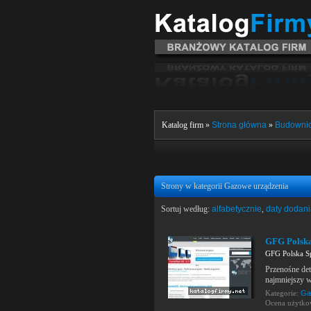
Katalog firm »
Strona główna
»
Budowni
Strony w kategorii Gazowe urządzenia
Sortuj według:
alfabetycznie
,
daty dodan
GFG Polska 
GFG Polska Sp
Przenośne de
najmniejszy w
Kategorie:
Ga
Ocena użytk