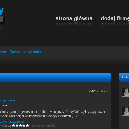
ctwo
»
Gazowe urządzenia
Ostat
ia
wpisy 1 - 10 z
1
Sp. z o.o.
. z o.o.
tektory gazu projektowane i produkowane przez firmę GfG wykrywają nawet
yciek gazu dzięki wykorzystaniu niezwykle czułych (...)
»
zowe urządzenia
owników:
Średnia 0 (0 głosów)