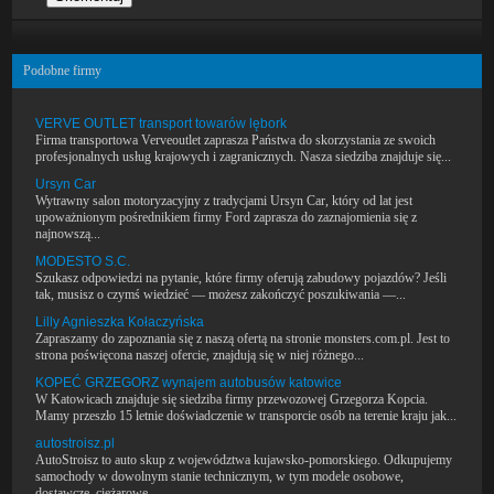
Podobne firmy
VERVE OUTLET transport towarów lębork
Firma transportowa Verveoutlet zaprasza Państwa do skorzystania ze swoich
profesjonalnych usług krajowych i zagranicznych. Nasza siedziba znajduje się...
Ursyn Car
Wytrawny salon motoryzacyjny z tradycjami Ursyn Car, który od lat jest
upoważnionym pośrednikiem firmy Ford zaprasza do zaznajomienia się z
najnowszą...
MODESTO S.C.
Szukasz odpowiedzi na pytanie, które firmy oferują zabudowy pojazdów? Jeśli
tak, musisz o czymś wiedzieć — możesz zakończyć poszukiwania —...
Lilly Agnieszka Kołaczyńska
Zapraszamy do zapoznania się z naszą ofertą na stronie monsters.com.pl. Jest to
strona poświęcona naszej ofercie, znajdują się w niej różnego...
KOPEĆ GRZEGORZ wynajem autobusów katowice
W Katowicach znajduje się siedziba firmy przewozowej Grzegorza Kopcia.
Mamy przeszło 15 letnie doświadczenie w transporcie osób na terenie kraju jak...
autostroisz.pl
AutoStroisz to auto skup z województwa kujawsko-pomorskiego. Odkupujemy
samochody w dowolnym stanie technicznym, w tym modele osobowe,
dostawcze, ciężarowe....