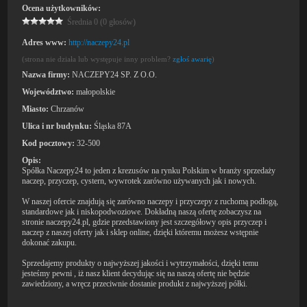
Ocena użytkowników:
Średnia 0 (0 głosów)
Adres www:
http://naczepy24.pl
(strona nie działa lub występuje inny problem?
zgłoś awarię
)
Nazwa firmy:
NACZEPY24 SP. Z O.O.
Województwo:
małopolskie
Miasto:
Chrzanów
Ulica i nr budynku:
Śląska 87A
Kod pocztowy:
32-500
Opis:
Spółka Naczepy24 to jeden z krezusów na rynku Polskim w branży sprzedaży
naczep, przyczep, cystern, wywrotek zarówno używanych jak i nowych.
W naszej ofercie znajdują się zarówno naczepy i przyczepy z ruchomą podłogą,
standardowe jak i niskopodwoziowe. Dokładną naszą ofertę zobaczysz na
stronie naczepy24.pl, gdzie przedstawiony jest szczegółowy opis przyczep i
naczep z naszej oferty jak i sklep online, dzięki któremu możesz wstępnie
dokonać zakupu.
Sprzedajemy produkty o najwyższej jakości i wytrzymałości, dzięki temu
jesteśmy pewni , iż nasz klient decydując się na naszą ofertę nie będzie
zawiedziony, a wręcz przeciwnie dostanie produkt z najwyższej półki.