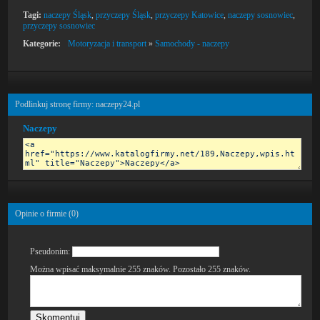
Tagi:
naczepy Śląsk
,
przyczepy Śląsk
,
przyczepy Katowice
,
naczepy sosnowiec
,
przyczepy sosnowiec
Kategorie:
Motoryzacja i transport
»
Samochody - naczepy
Podlinkuj stronę firmy: naczepy24.pl
Naczepy
Opinie o firmie (
0
)
Pseudonim:
Można wpisać maksymalnie 255 znaków. Pozostało
255
znaków.