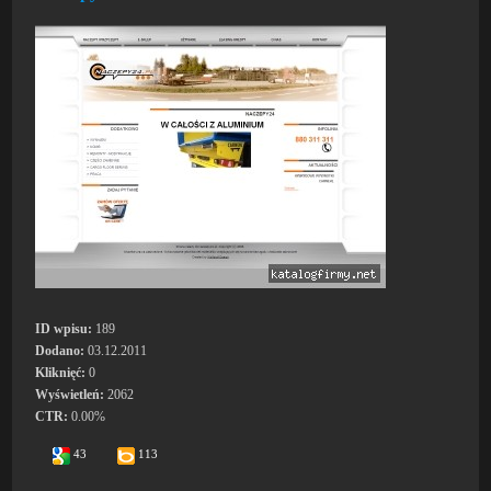
ID wpisu:
189
Dodano:
03.12.2011
Kliknięć:
0
Wyświetleń:
2062
CTR:
0.00%
43
113