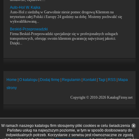
Auto-Hol W. Kajka
Auto-Hol z siedzibą w Garwolinie niesie pomoc drogową Klientom na
terytorium całej Polski i Europy 24 godziny na dobę. Możemy pochwalić się
wykwalifikowaną...
Beskid-Przeprowadzki
Firma Beskid-Przeprowadzki specjalizuje się w profesjonalnych usługach
transportowych, oferując swoim klientom gwarancję najwyższej jakości.
Dzięki...
Home
|
O katalogu
|
Dodaj firmę
|
Regulamin
|
Kontakt
|
Tagi
|
RSS
|
Mapa
strony
Copyright © 2010-2026 KatalogFirmy.net
W ramach naszego katalogu firm stosujemy pliki cookies w celu świadczenia
Państwu usług na najwyższym poziomie, w tym w sposób dostosowany do
indywidualnych potrzeb. Korzystanie z serwisu jest równoznaczne ze zgodą