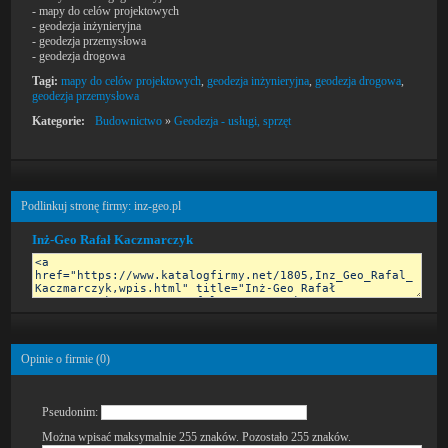
- mapy do celów projektowych
- geodezja inżynieryjna
- geodezja przemysłowa
- geodezja drogowa
Tagi:
mapy do celów projektowych
,
geodezja inżynieryjna
,
geodezja drogowa
,
geodezja przemysłowa
Kategorie:
Budownictwo
»
Geodezja - usługi, sprzęt
Podlinkuj stronę firmy: inz-geo.pl
Inż-Geo Rafał Kaczmarczyk
Opinie o firmie (
0
)
Pseudonim:
Można wpisać maksymalnie 255 znaków. Pozostało
255
znaków.