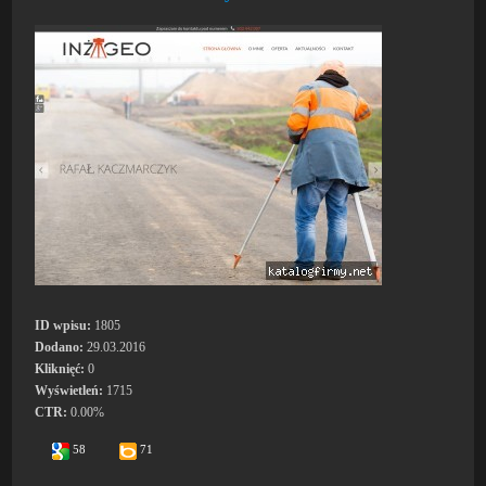
ID wpisu:
1805
Dodano:
29.03.2016
Kliknięć:
0
Wyświetleń:
1715
CTR:
0.00%
58
71