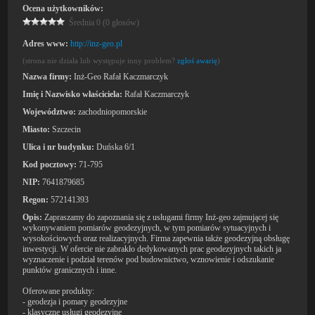
Ocena użytkowników:
Średnia 0 (0 głosów)
Adres www:
http://inz-geo.pl
(strona nie działa lub występuje inny problem?
zgłoś awarię
)
Nazwa firmy:
Inż-Geo Rafał Kaczmarczyk
Imię i Nazwisko właściciela:
Rafał Kaczmarczyk
Województwo:
zachodniopomorskie
Miasto:
Szczecin
Ulica i nr budynku:
Duńska 6/1
Kod pocztowy:
71-795
NIP:
7641879685
Regon:
572141393
Opis:
Zapraszamy do zapoznania się z usługami firmy Inż-geo zajmującej się
wykonywaniem pomiarów geodezyjnych, w tym pomiarów sytuacyjnych i
wysokościowych oraz realizacyjnych. Firma zapewnia także geodezyjną obsługę
inwestycji. W ofercie nie zabrakło dedykowanych prac geodezyjnych takich ja
wyznaczenie i podział terenów pod budownictwo, wznowienie i odszukanie
punktów granicznych i inne.
Oferowane produkty:
- geodezja i pomary geodezyjne
- klasyczne usługi geodezyjne