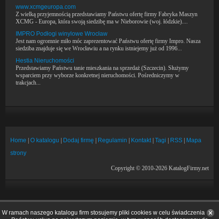
www.xcmgeuropa.com
Z wielką przyjemnością przedstawiamy Państwu ofertę firmy Fabryka Maszyn
XCMG - Europa, która swoją siedzibę ma w Nieborowie (woj. łódzkie)....
IMPRO Podłogi winylowe Wrocław
Jest nam ogromnie miło móc zaprezentować Państwu ofertę firmy Impro. Nasza
siedziba znajduje się we Wrocławiu a na rynku istniejemy już od 1996...
Hestia Nieruchomości
Przedstawiamy Państwu tanie mieszkania na sprzedaż (Szczecin). Służymy
wsparciem przy wyborze konkretnej nieruchomości. Pośredniczymy w
trakcjach...
Home
|
O katalogu
|
Dodaj firmę
|
Regulamin
|
Kontakt
|
Tagi
|
RSS
|
Mapa
strony
Copyright © 2010-2026 KatalogFirmy.net
W ramach naszego katalogu firm stosujemy pliki cookies w celu świadczenia