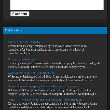
Podobne firmy
Nieruchomosci Kaszuby
Poszukujesz idealnego miejsca do życia na Kaszubach? Nasze biuro
nieruchomości Rumia specjalizuje się w oferowaniu wyjątkowych
nieruchomości w tej...
Pomoc drogowa SOS
Świadcząca najwyższą jakość swoich usług firma specjalizująca się w usługach
pomocy drogowej i autoserwisie cieszy się licznymi pozytywnymi...
www.wisplast.pl breloczki do kluczy
WISplast to działająca od ponad 30 lat firma, produkująca wyroby z tworzyw
sztucznych. Nasza siedziba znajduje się w Gdyni. U nas zamówić można...
Beton Bonus - najlepszy beton w Poznaniu i Luboniu
Betoniarnia Beton Bonus Poznań / Luboń oferuje atrakcyjne ceny betonu
różnych kategorii. W ofercie również transport i doradztwo. Konkurencyjne...
PROGRESS KLIMA sprzedaż klimatyzatorów warszawa
Gorąco zachęcamy Państwa do zapoznania się z ofertą firmy Progress Klima.
Siedziba przedsiębiorstwa mieści się w podwarszawskich Łomiankach....