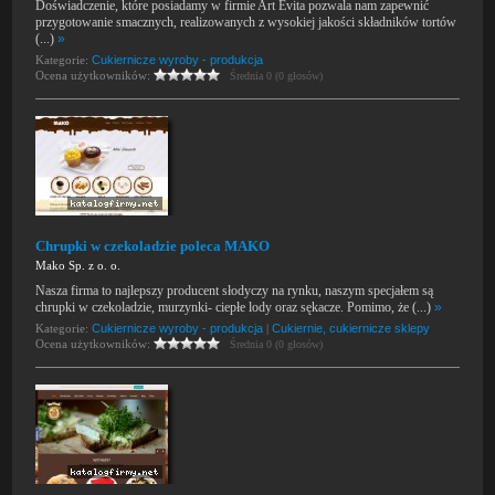
Doświadczenie, które posiadamy w firmie Art Evita pozwala nam zapewnić
przygotowanie smacznych, realizowanych z wysokiej jakości składników tortów
(...)
»
Kategorie:
Cukiernicze wyroby - produkcja
Ocena użytkowników:
Średnia 0 (0 głosów)
Chrupki w czekoladzie poleca MAKO
Mako Sp. z o. o.
Nasza firma to najlepszy producent słodyczy na rynku, naszym specjałem są
chrupki w czekoladzie, murzynki- ciepłe lody oraz sękacze. Pomimo, że (...)
»
Kategorie:
Cukiernicze wyroby - produkcja
|
Cukiernie, cukiernicze sklepy
Ocena użytkowników:
Średnia 0 (0 głosów)