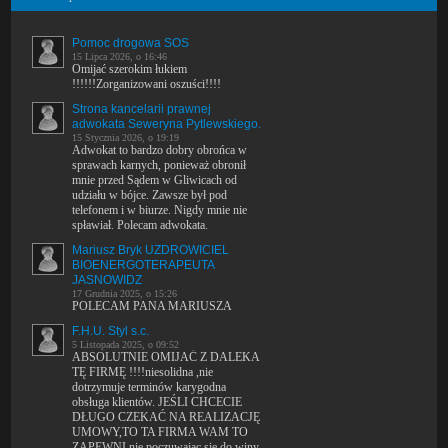
Pomoc drogowa SOS
15 Lipca 2026, o 16:46
Omijać szerokim łukiem
!!!!!!Zorganizowani oszuści!!!!
Strona kancelarii prawnej
adwokata Seweryna Pytlewskiego.
15 Stycznia 2026, o 19:19
Adwokat to bardzo dobry obrońca w
sprawach karnych, ponieważ obronił
mnie przed Sądem w Gliwicach od
udziału w bójce. Zawsze był pod
telefonem i w biurze. Nigdy mnie nie
spławiał. Polecam adwokata.
Mariusz Bryk UZDROWICIEL
BIOENERGOTERAPEUTA
JASNOWIDZ
17 Grudnia 2025, o 15:26
POLECAM PANA MARIUSZA
F.H.U. Styl s.c.
5 Listopada 2025, o 09:52
ABSOLUTNIE OMIJAĆ Z DALEKA
TĘ FIRMĘ !!!!niesolidna ,nie
dotrzymuje terminów karygodna
obsługa klientów. JEŚLI CHCECIE
DŁUGO CZEKAĆ NA REALIZACJĘ
UMOWY,TO TA FIRMA WAM TO
ZAPEWNI nie poczuwając się do winy