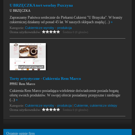
U BRZĘCZKA tort weselny Pszczyna
U BRZĘCZKA
Zapraszamy Państwa serdecznie do Piekarni-Cukierni "U Brzęczka". W branży
cukierniczej działamy od ponad 45 lat. W naszych sklepach znajdą (...)
»
Kategorie:
Cukiernicze wyroby - produkcja
Ocena użytkowników:
Średnia 0 (0 głosów)
Torty artystyczne - Cukiernia Rem Marco
PPHU Rem Marco
Cukiernia Rem Marco posiadająca wieloletnie doświadczenie posiada bogatą
ofertę swoich produktów. W swojej ofercie posiadamy przepyszne i niedrogie
(...)
»
Kategorie:
Cukiernicze wyroby - produkcja
|
Cukiernie, cukiernicze sklepy
Ocena użytkowników:
Średnia 0 (0 głosów)
Ostatnie opinie firm