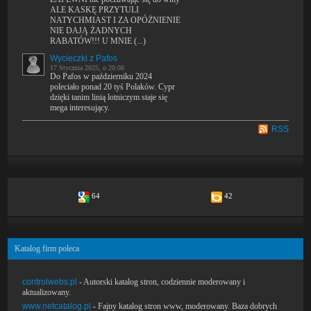
ALE KASKĘ PRZYTULI
NATYCHMIAST I ZA OPÓŻNIENIE
NIE DAJĄ ŻADNYCH
RABATÓW!!! U MNIE (...)
Wycieczki z Pafos
17 Stycznia 2025, o 20:08
Do Pafos w październiku 2024
poleciało ponad 20 tyś Polaków. Cypr
dzięki tanim linią lotniczym staje się
mega interesujący.
RSS
64
42
Katalog firm poleca
controlwebs.pl
- Autorski katalog stron, codziennie moderowany i
aktualizowany.
www.netcatalog.pl
- Fajny katalog stron www, moderowany. Baza dobrych