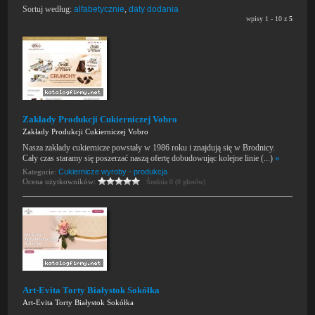
Sortuj według:
alfabetycznie
,
daty dodania
wpisy 1 - 10 z
5
Zakłady Produkcji Cukierniczej Vobro
Zakłady Produkcji Cukierniczej Vobro
Nasza zakłady cukiernicze powstały w 1986 roku i znajdują się w Brodnicy.
Cały czas staramy się poszerzać naszą ofertę dobudowując kolejne linie (...)
»
Kategorie:
Cukiernicze wyroby - produkcja
Ocena użytkowników:
Średnia 0 (0 głosów)
Art-Evita Torty Białystok Sokółka
Art-Evita Torty Białystok Sokółka