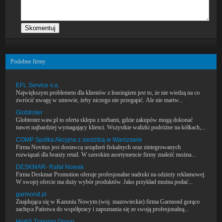
Podobne firmy
EFL Service s.a.
Największym problemem dla klientów z leasingiem jest to, że nie wiedzą na co
zwrócić uwagę w umowie, żeby niczego nie przegapić. Ale nie martw...
Globtroter
Globtroter.waw.pl to oferta sklepu z torbami, gdzie zakupów mogą dokonać
nawet najbardziej wymagający klienci. Wszystkie walizki podróżne na kółkach,...
COMP Spółka Akcyjna z siedzibą w Warszawie
Firma Novitus jest dostawcą urządzeń fiskalnych oraz zintegrowanych
rozwiązań dla branży retail. W szerokim asortymencie firmy znaleźć można...
DESKMAR- Rafał Nowak
Firma Deskmar Promotion oferuje profesjonalne nadruki na odzieży reklamowej.
W swojej ofercie ma duży wybór produktów. Jako przykład można podać...
garmond.pl
Znajdująca się w Kazuniu Nowym (woj. mazowieckie) firma Garmond gorąco
zachęca Państwa do współpracy i zapoznania się ze swoją profesjonalną...
High5 Training Group