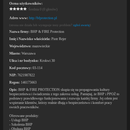
Ocena użytkowników:
Średnia 0 (0 głosów)
Adres www:
http://bfprotection.pl
(strona nie działa lub występuje inny problem?
zgłoś awarię
)
Nazwa firmy:
BHP & FIRE Protection
Imię i Nazwisko właściciela:
Piotr Rejer
Województwo:
mazowieckie
Miasto:
Warszawa
Ulica i nr budynku:
Krokwi 30
Kod pocztowy:
03-114
NIP:
7621987822
Regon:
146175663
Opis:
BHP & FIRE PROTECTION skupia się na propagowaniu kultury
bezpieczeństwa i świadczeniu z tego zakresu usług. Pamiętaj, że BHP i PPOŻ to
podstawy prawidłowego funkcjonowania i rozwoju każdej firmy. Jej celem jest
wspieranie klientów, którzy realnie dbają o bezpieczeństwo i komfort pracy
swoich pracowników.
Oferowane produkty:
- Usługi BHP
- Szkolenia BHP
- Obsługa BHP