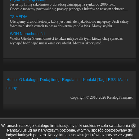
Jesteśmy firmą szkoleniowo-doradczą działającą na rynku od 2006 roku.
Obecnie możemy pochwalić się pozycją jednego z liderów w naszym sektorze....
TS MEDIA
Oferujemy druk offsetowy, który jest tani, ale i jakościowo najlepszy. Jeśli zależy
Wam na niskich cenach to nasza drukarnia jest dla Was. Mamy szybki...
WGN Nieruchomości
Wielka Giełda Nieruchomości to także miejsce dla tych, którzy chcą sprzedać,
wynająć bądź nająć mieszkanie czy obiekt. Możesz skorzystać...
Home
|
O katalogu
|
Dodaj firmę
|
Regulamin
|
Kontakt
|
Tagi
|
RSS
|
Mapa
strony
Copyright © 2010-2026 KatalogFirmy.net
W ramach naszego katalogu firm stosujemy pliki cookies w celu świadczenia
Państwu usług na najwyższym poziomie, w tym w sposób dostosowany do
indywidualnych potrzeb. Korzystanie z serwisu jest równoznaczne ze zgodą