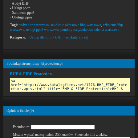
- Audyt BHP
- Usługi ppoż
- Szkolenia ppoż
- Obsługa ppoż
Tagi:
audyt bhp warszawa
,
szkolenie okresowe bhp warszawa
,
szkolenia bhp
warszawa
,
usługi ppoż warszawa
,
pomiary natężenia oświetlenia warszawa
Kategorie:
Usługi dla firm
»
BHP - artykuły, sprzęt
Podlinkuj stronę firmy: bfprotection.pl
BHP & FIRE Protection
Opinie o firmie (
0
)
Pseudonim:
Można wpisać maksymalnie 255 znaków. Pozostało
255
znaków.