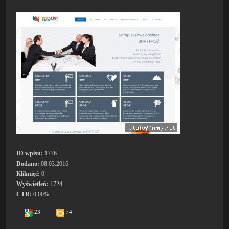
ID wpisu:
1776
Dodano:
08.03.2016
Kliknięć:
0
Wyświetleń:
1724
CTR:
0.00%
23
74