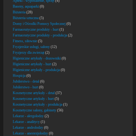
Apteki - wyposażenie, sprzęt
(4)
Baseny, aquaparki
(0)
Biżuteria
(28)
Biżuteria sztuczna
(5)
Domy i Ośrodki Pomocy Społecznej
(0)
Farmaceutyczne produkty - hurt
(1)
Farmaceutyczne produkty - produkcja
(2)
Fitness, siłownie
(5)
Fryzjerskie usługi, salony
(12)
Fryzjerzy dla zwierząt
(2)
Higieniczne artykuły - dozowniki
(0)
Higieniczne artykuły - hurt
(2)
Higieniczne artykuły - produkcja
(0)
Hospicja
(0)
Jubilerstwo - detal
(6)
Jubilerstwo - hurt
(0)
Kosmetyczne artykuły - detal
(37)
Kosmetyczne artykuły - hurt
(5)
Kosmetyczne artykuły - produkcja
(1)
Kosmetyczne salony, gabinety
(56)
Lekarze - alergolodzy
(2)
Lekarze - analitycy
(1)
Lekarze - androlodzy
(0)
Lekarze - anestezjolodzy
(0)