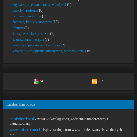
Styliści, projektanci mody, wizażyści
(1)
Szkoły - rodzenia
(0)
Szpitale - publiczne
(1)
Szpitale, kliniki - prywatne
(18)
Tatuaże
(2)
Ubezpieczenia Społeczne
(2)
Uzależnienia - terapia
(7)
Zakłady Opiekuńczo - Lecznicze
(7)
Żywność ekologiczna, dietetyczna, zdrowa - detal
(16)
741
653
Katalog firm poleca
controlwebs.pl
- Autorski katalog stron, codziennie moderowany i
aktualizowany.
www.netcatalog.pl
- Fajny katalog stron www, moderowany. Baza dobrych
stron.