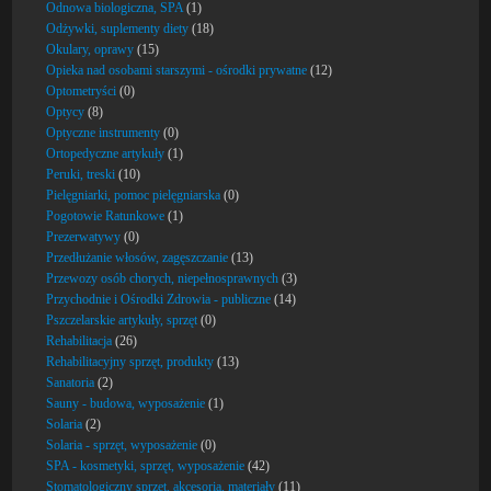
Odnowa biologiczna, SPA
(1)
Odżywki, suplementy diety
(18)
Okulary, oprawy
(15)
Opieka nad osobami starszymi - ośrodki prywatne
(12)
Optometryści
(0)
Optycy
(8)
Optyczne instrumenty
(0)
Ortopedyczne artykuły
(1)
Peruki, treski
(10)
Pielęgniarki, pomoc pielęgniarska
(0)
Pogotowie Ratunkowe
(1)
Prezerwatywy
(0)
Przedłużanie włosów, zagęszczanie
(13)
Przewozy osób chorych, niepełnosprawnych
(3)
Przychodnie i Ośrodki Zdrowia - publiczne
(14)
Pszczelarskie artykuły, sprzęt
(0)
Rehabilitacja
(26)
Rehabilitacyjny sprzęt, produkty
(13)
Sanatoria
(2)
Sauny - budowa, wyposażenie
(1)
Solaria
(2)
Solaria - sprzęt, wyposażenie
(0)
SPA - kosmetyki, sprzęt, wyposażenie
(42)
Stomatologiczny sprzęt, akcesoria, materiały
(11)