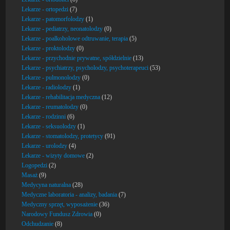
Lekarze - ortopedzi
(7)
Lekarze - patomorfolodzy
(1)
Lekarze - pediatrzy, neonatolodzy
(0)
Lekarze - poalkoholowe odtruwanie, terapia
(5)
Lekarze - proktolodzy
(0)
Lekarze - przychodnie prywatne, spółdzielnie
(13)
Lekarze - psychiatrzy, psycholodzy, psychoterapeuci
(53)
Lekarze - pulmonolodzy
(0)
Lekarze - radiolodzy
(1)
Lekarze - rehabilitacja medyczna
(12)
Lekarze - reumatolodzy
(0)
Lekarze - rodzinni
(6)
Lekarze - seksuolodzy
(1)
Lekarze - stomatolodzy, protetycy
(91)
Lekarze - urolodzy
(4)
Lekarze - wizyty domowe
(2)
Logopedzi
(2)
Masaż
(9)
Medycyna naturalna
(28)
Medyczne laboratoria - analizy, badania
(7)
Medyczny sprzęt, wyposażenie
(36)
Narodowy Fundusz Zdrowia
(0)
Odchudzanie
(8)