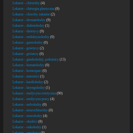
Lekarze - chirurdzy
(4)
Lekarze - chirurgia plastyczna
(8)
Lekarze - choroby zakaźne
(2)
Lekarze - dermatolodzy
(9)
Lekarze - diabetolodzy
(1)
Lekarze - dietetycy
(9)
Lekarze - endokrynolodzy
(0)
Lekarze - gastrolodzy
(0)
Lekarze - genetycy
(2)
Lekarze - geriatrzy
(0)
Lekarze - ginekolodzy, położnicy
(13)
Lekarze - hematolodzy
(0)
Lekarze - homeopaci
(0)
Lekarze - interniści
(1)
Lekarze - kardiolodzy
(2)
Lekarze - laryngolodzy
(1)
Lekarze - medycyna estetyczna
(90)
Lekarze - medycyna pracy
(4)
Lekarze - nefrolodzy
(0)
Lekarze - neurochirurdzy
(0)
Lekarze - neurolodzy
(4)
Lekarze - okuliści
(8)
Lekarze - onkolodzy
(1)
Lekarze - ortodonci
(8)