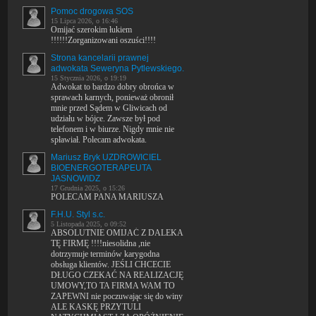
Pomoc drogowa SOS
15 Lipca 2026, o 16:46
Omijać szerokim łukiem
!!!!!!Zorganizowani oszuści!!!!
Strona kancelarii prawnej
adwokata Seweryna Pytlewskiego.
15 Stycznia 2026, o 19:19
Adwokat to bardzo dobry obrońca w
sprawach karnych, ponieważ obronił
mnie przed Sądem w Gliwicach od
udziału w bójce. Zawsze był pod
telefonem i w biurze. Nigdy mnie nie
spławiał. Polecam adwokata.
Mariusz Bryk UZDROWICIEL
BIOENERGOTERAPEUTA
JASNOWIDZ
17 Grudnia 2025, o 15:26
POLECAM PANA MARIUSZA
F.H.U. Styl s.c.
5 Listopada 2025, o 09:52
ABSOLUTNIE OMIJAĆ Z DALEKA
TĘ FIRMĘ !!!!niesolidna ,nie
dotrzymuje terminów karygodna
obsługa klientów. JEŚLI CHCECIE
DŁUGO CZEKAĆ NA REALIZACJĘ
UMOWY,TO TA FIRMA WAM TO
ZAPEWNI nie poczuwając się do winy
ALE KASKĘ PRZYTULI