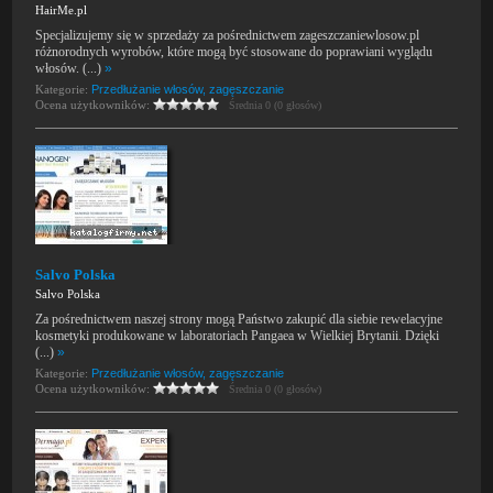
HairMe.pl
Specjalizujemy się w sprzedaży za pośrednictwem zageszczaniewlosow.pl
różnorodnych wyrobów, które mogą być stosowane do poprawiani wyglądu
włosów. (...)
»
Kategorie:
Przedłużanie włosów, zagęszczanie
Ocena użytkowników:
Średnia 0 (0 głosów)
Salvo Polska
Salvo Polska
Za pośrednictwem naszej strony mogą Państwo zakupić dla siebie rewelacyjne
kosmetyki produkowane w laboratoriach Pangaea w Wielkiej Brytanii. Dzięki
(...)
»
Kategorie:
Przedłużanie włosów, zagęszczanie
Ocena użytkowników:
Średnia 0 (0 głosów)