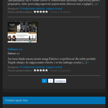
Specjalizujemy się w firmie Glovis w realizowaniu sprzedaży najwyższej jakości
preparatów, które pozwalają zapewnić poprawienie zdrowia oraz wyglądu (...)
»
Kategorie:
Przedłużanie włosów, zagęszczanie
Ocena użytkowników:
Średnia 0 (0 głosów)
Salmax s.c.
Salmax s.c.
Już teraz dzięki naszej stronie mogą Państwo wypróbować dla siebie produkt
Toppik służący do zagęszczania włosów i to bez żadnego ryzyka. (...)
»
Kategorie:
Przedłużanie włosów, zagęszczanie
Ocena użytkowników:
Średnia 0 (0 głosów)
1
2
następna
Ostatnie opinie firm