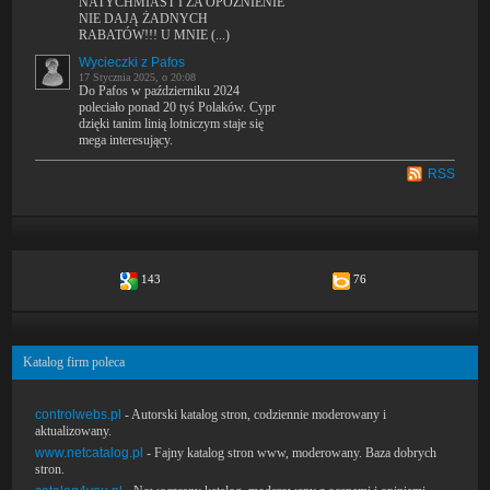
NATYCHMIAST I ZA OPÓŻNIENIE
NIE DAJĄ ŻADNYCH
RABATÓW!!! U MNIE (...)
Wycieczki z Pafos
17 Stycznia 2025, o 20:08
Do Pafos w październiku 2024
poleciało ponad 20 tyś Polaków. Cypr
dzięki tanim linią lotniczym staje się
mega interesujący.
RSS
143
76
Katalog firm poleca
controlwebs.pl
- Autorski katalog stron, codziennie moderowany i
aktualizowany.
www.netcatalog.pl
- Fajny katalog stron www, moderowany. Baza dobrych
stron.