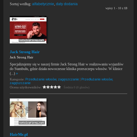
Sortuj według:
alfabetycznie
,
daty dodania
wpisy 1 - 10 z
13
Jack Strong Hair
Jack Strong Hair
Specjalizujemy się w naszej firmie Jack Strong Hair w realizowaniu wyjazdów
do Stambułu, gdzie działa nowoczesne klinika przeszczepu włosów. W klinice
(...)
»
Kategorie:
Przedłużanie włosów, zagęszczanie
|
Przedłużanie włosów,
zagęszczanie
Ocena użytkowników:
Średnia 0 (0 głosów)
HairMe.pl