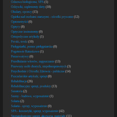
Odnowa biologiczna, SPA
(1)
Odżywki, suplementy diety
(18)
Okulary, oprawy
(15)
Opieka nad osobami starszymi - ośrodki prywatne
(12)
Optometryści
(0)
Optycy
(8)
Optyczne instrumenty
(0)
Ortopedyczne artykuły
(1)
Peruki, treski
(10)
Pielęgniarki, pomoc pielęgniarska
(0)
Pogotowie Ratunkowe
(1)
Prezerwatywy
(0)
Przedłużanie włosów, zagęszczanie
(13)
Przewozy osób chorych, niepełnosprawnych
(3)
Przychodnie i Ośrodki Zdrowia - publiczne
(14)
Pszczelarskie artykuły, sprzęt
(0)
Rehabilitacja
(26)
Rehabilitacyjny sprzęt, produkty
(13)
Sanatoria
(2)
Sauny - budowa, wyposażenie
(1)
Solaria
(2)
Solaria - sprzęt, wyposażenie
(0)
SPA - kosmetyki, sprzęt, wyposażenie
(42)
Stomatologiczny sprzęt, akcesoria, materiały
(11)