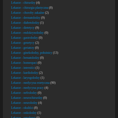
Lekarze - chirurdzy
(4)
Lekarze - chirurgia plastyczna
(8)
Lekarze - choroby zakaźne
(2)
Lekarze - dermatolodzy
(9)
Lekarze - diabetolodzy
(1)
Lekarze - dietetycy
(9)
Lekarze - endokrynolodzy
(0)
Lekarze - gastrolodzy
(0)
Lekarze - genetycy
(2)
Lekarze - geriatrzy
(0)
Lekarze - ginekolodzy, położnicy
(13)
Lekarze - hematolodzy
(0)
Lekarze - homeopaci
(0)
Lekarze - interniści
(1)
Lekarze - kardiolodzy
(2)
Lekarze - laryngolodzy
(1)
Lekarze - medycyna estetyczna
(90)
Lekarze - medycyna pracy
(4)
Lekarze - nefrolodzy
(0)
Lekarze - neurochirurdzy
(0)
Lekarze - neurolodzy
(4)
Lekarze - okuliści
(8)
Lekarze - onkolodzy
(1)
Lekarze - ortodonci
(8)