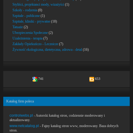
Styliści, projektanci mody, wizażyści
(1)
Szkoły - rodzenia
(0)
Szpitale - publiczne
(1)
Szpitale, kliniki - prywatne
(18)
Tatuaże
(2)
Ubezpieczenia Społeczne
(2)
Uzależnienia - terapia
(7)
Zakłady Opiekuńczo - Lecznicze
(7)
Żywność ekologiczna, dietetyczna, zdrowa - detal
(16)
741
653
Katalog firm poleca
controlwebs.pl
- Autorski katalog stron, codziennie moderowany i
aktualizowany.
www.netcatalog.pl
- Fajny katalog stron www, moderowany. Baza dobrych
stron.