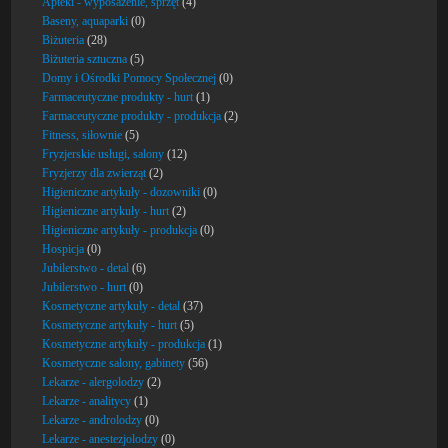
Apteki - wyposażenie, sprzęt
(4)
Baseny, aquaparki
(0)
Biżuteria
(28)
Biżuteria sztuczna
(5)
Domy i Ośrodki Pomocy Społecznej
(0)
Farmaceutyczne produkty - hurt
(1)
Farmaceutyczne produkty - produkcja
(2)
Fitness, siłownie
(5)
Fryzjerskie usługi, salony
(12)
Fryzjerzy dla zwierząt
(2)
Higieniczne artykuły - dozowniki
(0)
Higieniczne artykuły - hurt
(2)
Higieniczne artykuły - produkcja
(0)
Hospicja
(0)
Jubilerstwo - detal
(6)
Jubilerstwo - hurt
(0)
Kosmetyczne artykuły - detal
(37)
Kosmetyczne artykuły - hurt
(5)
Kosmetyczne artykuły - produkcja
(1)
Kosmetyczne salony, gabinety
(56)
Lekarze - alergolodzy
(2)
Lekarze - analitycy
(1)
Lekarze - androlodzy
(0)
Lekarze - anestezjolodzy
(0)