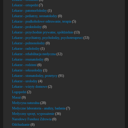
Lekarze - ortopedzi
(7)
Lekarze - patomorfolodzy
(1)
Lekarze - pediatrzy, neonatolodzy
(0)
Lekarze - poalkoholowe odtruwanie, terapia
(5)
Lekarze - proktolodzy
(0)
Lekarze - przychodnie prywatne, spółdzielnie
(13)
Lekarze - psychiatrzy, psycholodzy, psychoterapeuci
(53)
Lekarze - pulmonolodzy
(0)
Lekarze - radiolodzy
(1)
Lekarze - rehabilitacja medyczna
(12)
Lekarze - reumatolodzy
(0)
Lekarze - rodzinni
(6)
Lekarze - seksuolodzy
(1)
Lekarze - stomatolodzy, protetycy
(91)
Lekarze - urolodzy
(4)
Lekarze - wizyty domowe
(2)
Logopedzi
(2)
Masaż
(9)
Medycyna naturalna
(28)
Medyczne laboratoria - analizy, badania
(7)
Medyczny sprzęt, wyposażenie
(36)
Narodowy Fundusz Zdrowia
(0)
Odchudzanie
(8)