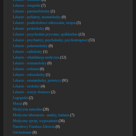
Lekarze - ortopedzi
(7)
Lekarze - patomorfolodzy
(1)
Lekarze - pediatrzy, neonatolodzy
(0)
Lekarze - poalkoholowe odtruwanie, terapia
(5)
Lekarze - proktolodzy
(0)
Lekarze - przychodnie prywatne, spółdzielnie
(13)
Lekarze - psychiatrzy, psycholodzy, psychoterapeuci
(53)
Lekarze - pulmonolodzy
(0)
Lekarze - radiolodzy
(1)
Lekarze - rehabilitacja medyczna
(12)
Lekarze - reumatolodzy
(0)
Lekarze - rodzinni
(6)
Lekarze - seksuolodzy
(1)
Lekarze - stomatolodzy, protetycy
(91)
Lekarze - urolodzy
(4)
Lekarze - wizyty domowe
(2)
Logopedzi
(2)
Masaż
(9)
Medycyna naturalna
(28)
Medyczne laboratoria - analizy, badania
(7)
Medyczny sprzęt, wyposażenie
(36)
Narodowy Fundusz Zdrowia
(0)
Odchudzanie
(8)