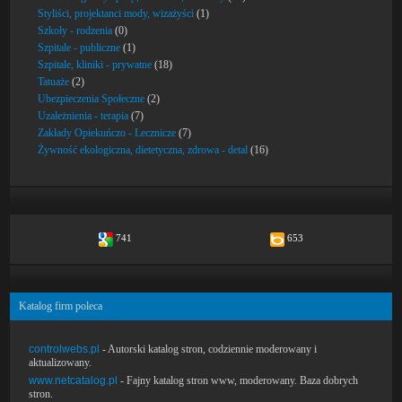
Styliści, projektanci mody, wizażyści
(1)
Szkoły - rodzenia
(0)
Szpitale - publiczne
(1)
Szpitale, kliniki - prywatne
(18)
Tatuaże
(2)
Ubezpieczenia Społeczne
(2)
Uzależnienia - terapia
(7)
Zakłady Opiekuńczo - Lecznicze
(7)
Żywność ekologiczna, dietetyczna, zdrowa - detal
(16)
741
653
Katalog firm poleca
controlwebs.pl
- Autorski katalog stron, codziennie moderowany i
aktualizowany.
www.netcatalog.pl
- Fajny katalog stron www, moderowany. Baza dobrych
stron.