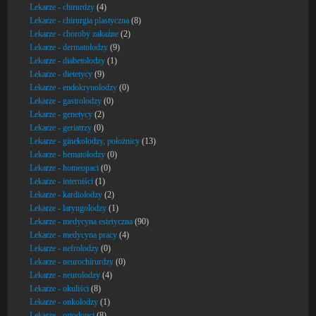
Lekarze - chirurdzy
(4)
Lekarze - chirurgia plastyczna
(8)
Lekarze - choroby zakaźne
(2)
Lekarze - dermatolodzy
(9)
Lekarze - diabetolodzy
(1)
Lekarze - dietetycy
(9)
Lekarze - endokrynolodzy
(0)
Lekarze - gastrolodzy
(0)
Lekarze - genetycy
(2)
Lekarze - geriatrzy
(0)
Lekarze - ginekolodzy, położnicy
(13)
Lekarze - hematolodzy
(0)
Lekarze - homeopaci
(0)
Lekarze - interniści
(1)
Lekarze - kardiolodzy
(2)
Lekarze - laryngolodzy
(1)
Lekarze - medycyna estetyczna
(90)
Lekarze - medycyna pracy
(4)
Lekarze - nefrolodzy
(0)
Lekarze - neurochirurdzy
(0)
Lekarze - neurolodzy
(4)
Lekarze - okuliści
(8)
Lekarze - onkolodzy
(1)
Lekarze - ortodonci
(8)