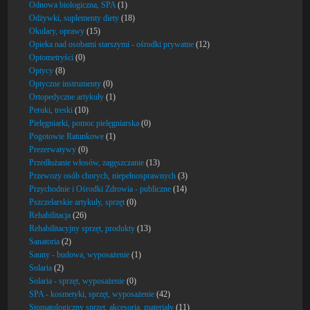
Odnowa biologiczna, SPA
(1)
Odżywki, suplementy diety
(18)
Okulary, oprawy
(15)
Opieka nad osobami starszymi - ośrodki prywatne
(12)
Optometryści
(0)
Optycy
(8)
Optyczne instrumenty
(0)
Ortopedyczne artykuły
(1)
Peruki, treski
(10)
Pielęgniarki, pomoc pielęgniarska
(0)
Pogotowie Ratunkowe
(1)
Prezerwatywy
(0)
Przedłużanie włosów, zagęszczanie
(13)
Przewozy osób chorych, niepełnosprawnych
(3)
Przychodnie i Ośrodki Zdrowia - publiczne
(14)
Pszczelarskie artykuły, sprzęt
(0)
Rehabilitacja
(26)
Rehabilitacyjny sprzęt, produkty
(13)
Sanatoria
(2)
Sauny - budowa, wyposażenie
(1)
Solaria
(2)
Solaria - sprzęt, wyposażenie
(0)
SPA - kosmetyki, sprzęt, wyposażenie
(42)
Stomatologiczny sprzęt, akcesoria, materiały
(11)