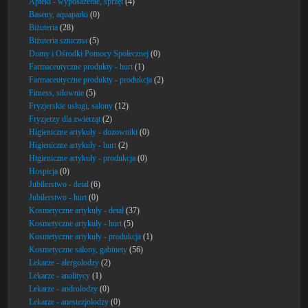
Apteki - wyposażenie, sprzęt
(4)
Baseny, aquaparki
(0)
Biżuteria
(28)
Biżuteria sztuczna
(5)
Domy i Ośrodki Pomocy Społecznej
(0)
Farmaceutyczne produkty - hurt
(1)
Farmaceutyczne produkty - produkcja
(2)
Fitness, siłownie
(5)
Fryzjerskie usługi, salony
(12)
Fryzjerzy dla zwierząt
(2)
Higieniczne artykuły - dozowniki
(0)
Higieniczne artykuły - hurt
(2)
Higieniczne artykuły - produkcja
(0)
Hospicja
(0)
Jubilerstwo - detal
(6)
Jubilerstwo - hurt
(0)
Kosmetyczne artykuły - detal
(37)
Kosmetyczne artykuły - hurt
(5)
Kosmetyczne artykuły - produkcja
(1)
Kosmetyczne salony, gabinety
(56)
Lekarze - alergolodzy
(2)
Lekarze - analitycy
(1)
Lekarze - androlodzy
(0)
Lekarze - anestezjolodzy
(0)