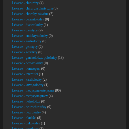
Lekarze - chirurdzy
(4)
Lekarze - chirurgia plastyczna
(8)
Lekarze - choroby zakaźne
(2)
Lekarze - dermatolodzy
(9)
Lekarze - diabetolodzy
(1)
Lekarze - dietetycy
(9)
Lekarze - endokrynolodzy
(0)
Lekarze - gastrolodzy
(0)
Lekarze - genetycy
(2)
Lekarze - geriatrzy
(0)
Lekarze - ginekolodzy, położnicy
(13)
Lekarze - hematolodzy
(0)
Lekarze - homeopaci
(0)
Lekarze - interniści
(1)
Lekarze - kardiolodzy
(2)
Lekarze - laryngolodzy
(1)
Lekarze - medycyna estetyczna
(90)
Lekarze - medycyna pracy
(4)
Lekarze - nefrolodzy
(0)
Lekarze - neurochirurdzy
(0)
Lekarze - neurolodzy
(4)
Lekarze - okuliści
(8)
Lekarze - onkolodzy
(1)
Lekarze - ortodonci
(8)