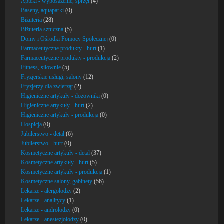
Apteki - wyposażenie, sprzęt
(4)
Baseny, aquaparki
(0)
Biżuteria
(28)
Biżuteria sztuczna
(5)
Domy i Ośrodki Pomocy Społecznej
(0)
Farmaceutyczne produkty - hurt
(1)
Farmaceutyczne produkty - produkcja
(2)
Fitness, siłownie
(5)
Fryzjerskie usługi, salony
(12)
Fryzjerzy dla zwierząt
(2)
Higieniczne artykuły - dozowniki
(0)
Higieniczne artykuły - hurt
(2)
Higieniczne artykuły - produkcja
(0)
Hospicja
(0)
Jubilerstwo - detal
(6)
Jubilerstwo - hurt
(0)
Kosmetyczne artykuły - detal
(37)
Kosmetyczne artykuły - hurt
(5)
Kosmetyczne artykuły - produkcja
(1)
Kosmetyczne salony, gabinety
(56)
Lekarze - alergolodzy
(2)
Lekarze - analitycy
(1)
Lekarze - androlodzy
(0)
Lekarze - anestezjolodzy
(0)