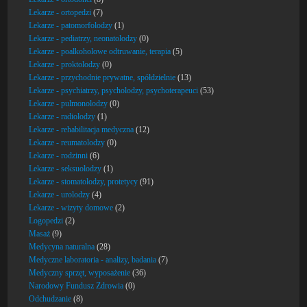
Lekarze - ortopedzi
(7)
Lekarze - patomorfolodzy
(1)
Lekarze - pediatrzy, neonatolodzy
(0)
Lekarze - poalkoholowe odtruwanie, terapia
(5)
Lekarze - proktolodzy
(0)
Lekarze - przychodnie prywatne, spółdzielnie
(13)
Lekarze - psychiatrzy, psycholodzy, psychoterapeuci
(53)
Lekarze - pulmonolodzy
(0)
Lekarze - radiolodzy
(1)
Lekarze - rehabilitacja medyczna
(12)
Lekarze - reumatolodzy
(0)
Lekarze - rodzinni
(6)
Lekarze - seksuolodzy
(1)
Lekarze - stomatolodzy, protetycy
(91)
Lekarze - urolodzy
(4)
Lekarze - wizyty domowe
(2)
Logopedzi
(2)
Masaż
(9)
Medycyna naturalna
(28)
Medyczne laboratoria - analizy, badania
(7)
Medyczny sprzęt, wyposażenie
(36)
Narodowy Fundusz Zdrowia
(0)
Odchudzanie
(8)