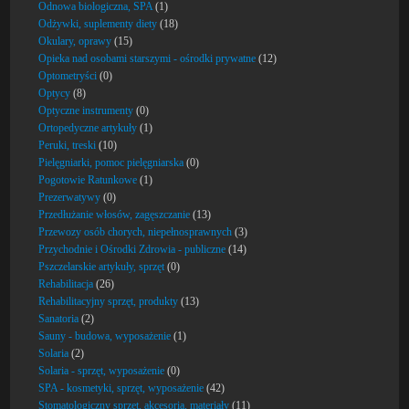
Odnowa biologiczna, SPA
(1)
Odżywki, suplementy diety
(18)
Okulary, oprawy
(15)
Opieka nad osobami starszymi - ośrodki prywatne
(12)
Optometryści
(0)
Optycy
(8)
Optyczne instrumenty
(0)
Ortopedyczne artykuły
(1)
Peruki, treski
(10)
Pielęgniarki, pomoc pielęgniarska
(0)
Pogotowie Ratunkowe
(1)
Prezerwatywy
(0)
Przedłużanie włosów, zagęszczanie
(13)
Przewozy osób chorych, niepełnosprawnych
(3)
Przychodnie i Ośrodki Zdrowia - publiczne
(14)
Pszczelarskie artykuły, sprzęt
(0)
Rehabilitacja
(26)
Rehabilitacyjny sprzęt, produkty
(13)
Sanatoria
(2)
Sauny - budowa, wyposażenie
(1)
Solaria
(2)
Solaria - sprzęt, wyposażenie
(0)
SPA - kosmetyki, sprzęt, wyposażenie
(42)
Stomatologiczny sprzęt, akcesoria, materiały
(11)