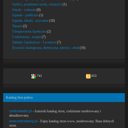
Styliści, projektanci mody, wizażyści
(1)
Szkoły - rodzenia
(0)
Szpitale - publiczne
(1)
Szpitale, kliniki - prywatne
(18)
Tatuaże
(2)
Ubezpieczenia Społeczne
(2)
Uzależnienia - terapia
(7)
Zakłady Opiekuńczo - Lecznicze
(7)
Żywność ekologiczna, dietetyczna, zdrowa - detal
(16)
741
653
Katalog firm poleca
controlwebs.pl
- Autorski katalog stron, codziennie moderowany i
aktualizowany.
www.netcatalog.pl
- Fajny katalog stron www, moderowany. Baza dobrych
stron.