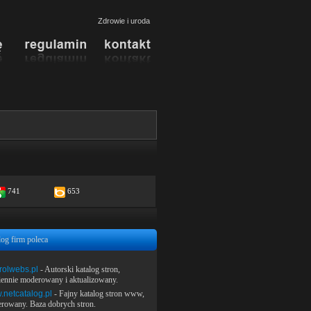
Zdrowie i uroda
741
653
log firm poleca
rolwebs.pl
- Autorski katalog stron,
iennie moderowany i aktualizowany.
netcatalog.pl
- Fajny katalog stron www,
rowany. Baza dobrych stron.