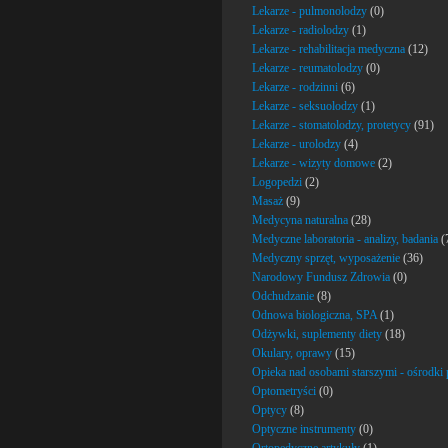
Lekarze - pulmonolodzy
(0)
Lekarze - radiolodzy
(1)
Lekarze - rehabilitacja medyczna
(12)
Lekarze - reumatolodzy
(0)
Lekarze - rodzinni
(6)
Lekarze - seksuolodzy
(1)
Lekarze - stomatolodzy, protetycy
(91)
Lekarze - urolodzy
(4)
Lekarze - wizyty domowe
(2)
Logopedzi
(2)
Masaż
(9)
Medycyna naturalna
(28)
Medyczne laboratoria - analizy, badania
(
Medyczny sprzęt, wyposażenie
(36)
Narodowy Fundusz Zdrowia
(0)
Odchudzanie
(8)
Odnowa biologiczna, SPA
(1)
Odżywki, suplementy diety
(18)
Okulary, oprawy
(15)
Opieka nad osobami starszymi - ośrodki
Optometryści
(0)
Optycy
(8)
Optyczne instrumenty
(0)