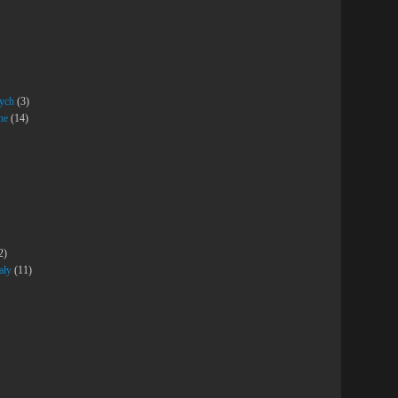
nych
(3)
ne
(14)
2)
ały
(11)