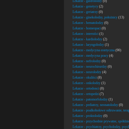
Lekarze - gastrolodzy
(0)
Lekarze - genetycy
(2)
Lekarze - geriatrzy
(0)
Lekarze - ginekolodzy, położnicy
(13)
Lekarze - hematolodzy
(0)
Lekarze - homeopaci
(0)
Lekarze - interniści
(1)
Lekarze - kardiolodzy
(2)
Lekarze - laryngolodzy
(1)
Lekarze - medycyna estetyczna
(90)
Lekarze - medycyna pracy
(4)
Lekarze - nefrolodzy
(0)
Lekarze - neurochirurdzy
(0)
Lekarze - neurolodzy
(4)
Lekarze - okuliści
(8)
Lekarze - onkolodzy
(1)
Lekarze - ortodonci
(8)
Lekarze - ortopedzi
(7)
Lekarze - patomorfolodzy
(1)
Lekarze - pediatrzy, neonatolodzy
(0)
Lekarze - poalkoholowe odtruwanie, tera
Lekarze - proktolodzy
(0)
Lekarze - przychodnie prywatne, spółdzie
Lekarze - psychiatrzy, psycholodzy, psyc