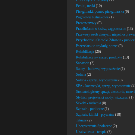
Ortopedyczne artykuły
(1)
Peruki, treski
(10)
Pielęgniarki, pomoc pielęgniarska
(0)
Pogotowie Ratunkowe
(1)
Prezerwatywy
(0)
Przedłużanie włosów, zagęszczanie
(13)
Przewozy osób chorych, niepełnospraw
Przychodnie i Ośrodki Zdrowia - publicz
Pszczelarskie artykuły, sprzęt
(0)
Rehabilitacja
(26)
Rehabilitacyjny sprzęt, produkty
(13)
Sanatoria
(2)
Sauny - budowa, wyposażenie
(1)
Solaria
(2)
Solaria - sprzęt, wyposażenie
(0)
SPA - kosmetyki, sprzęt, wyposażenie
(4
Stomatologiczny sprzęt, akcesoria, materi
Styliści, projektanci mody, wizażyści
(1)
Szkoły - rodzenia
(0)
Szpitale - publiczne
(1)
Szpitale, kliniki - prywatne
(18)
Tatuaże
(2)
Ubezpieczenia Społeczne
(2)
Uzależnienia - terapia
(7)