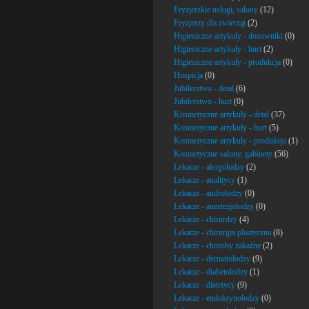
Fryzjerskie usługi, salony
(12)
Fryzjerzy dla zwierząt
(2)
Higieniczne artykuły - dozowniki
(0)
Higieniczne artykuły - hurt
(2)
Higieniczne artykuły - produkcja
(0)
Hospicja
(0)
Jubilerstwo - detal
(6)
Jubilerstwo - hurt
(0)
Kosmetyczne artykuły - detal
(37)
Kosmetyczne artykuły - hurt
(5)
Kosmetyczne artykuły - produkcja
(1)
Kosmetyczne salony, gabinety
(56)
Lekarze - alergolodzy
(2)
Lekarze - analitycy
(1)
Lekarze - androlodzy
(0)
Lekarze - anestezjolodzy
(0)
Lekarze - chirurdzy
(4)
Lekarze - chirurgia plastyczna
(8)
Lekarze - choroby zakaźne
(2)
Lekarze - dermatolodzy
(9)
Lekarze - diabetolodzy
(1)
Lekarze - dietetycy
(9)
Lekarze - endokrynolodzy
(0)