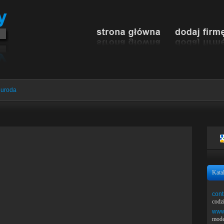
 uroda
Kata
cont
codz
www.
mode