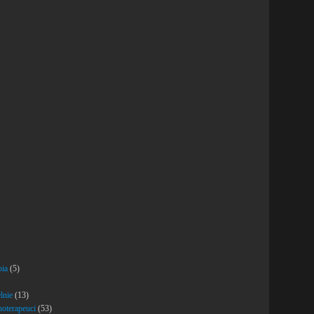
pia
(5)
lnie
(13)
hoterapeuci
(53)