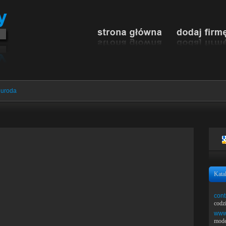
 uroda
Kata
cont
codz
www.
mode