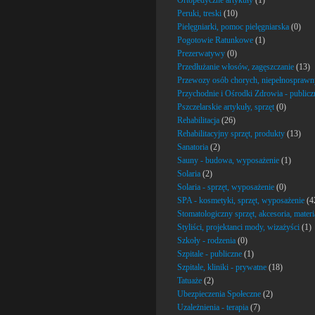
Ortopedyczne artykuły
(1)
Peruki, treski
(10)
Pielęgniarki, pomoc pielęgniarska
(0)
Pogotowie Ratunkowe
(1)
Prezerwatywy
(0)
Przedłużanie włosów, zagęszczanie
(13)
Przewozy osób chorych, niepełnospraw
Przychodnie i Ośrodki Zdrowia - publicz
Pszczelarskie artykuły, sprzęt
(0)
Rehabilitacja
(26)
Rehabilitacyjny sprzęt, produkty
(13)
Sanatoria
(2)
Sauny - budowa, wyposażenie
(1)
Solaria
(2)
Solaria - sprzęt, wyposażenie
(0)
SPA - kosmetyki, sprzęt, wyposażenie
(4
Stomatologiczny sprzęt, akcesoria, materi
Styliści, projektanci mody, wizażyści
(1)
Szkoły - rodzenia
(0)
Szpitale - publiczne
(1)
Szpitale, kliniki - prywatne
(18)
Tatuaże
(2)
Ubezpieczenia Społeczne
(2)
Uzależnienia - terapia
(7)