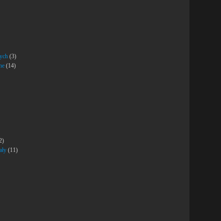
nych
(3)
ne
(14)
2)
ały
(11)