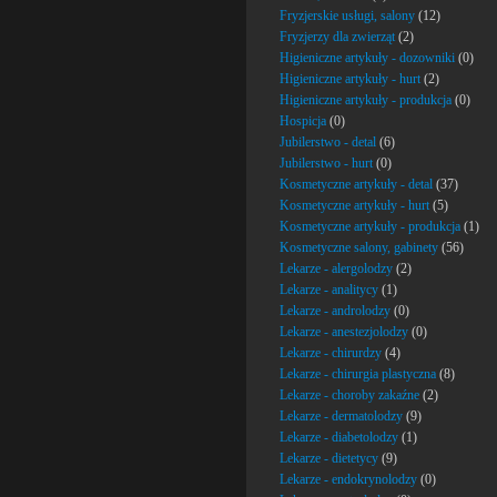
Fryzjerskie usługi, salony
(12)
Fryzjerzy dla zwierząt
(2)
Higieniczne artykuły - dozowniki
(0)
Higieniczne artykuły - hurt
(2)
Higieniczne artykuły - produkcja
(0)
Hospicja
(0)
Jubilerstwo - detal
(6)
Jubilerstwo - hurt
(0)
Kosmetyczne artykuły - detal
(37)
Kosmetyczne artykuły - hurt
(5)
Kosmetyczne artykuły - produkcja
(1)
Kosmetyczne salony, gabinety
(56)
Lekarze - alergolodzy
(2)
Lekarze - analitycy
(1)
Lekarze - androlodzy
(0)
Lekarze - anestezjolodzy
(0)
Lekarze - chirurdzy
(4)
Lekarze - chirurgia plastyczna
(8)
Lekarze - choroby zakaźne
(2)
Lekarze - dermatolodzy
(9)
Lekarze - diabetolodzy
(1)
Lekarze - dietetycy
(9)
Lekarze - endokrynolodzy
(0)