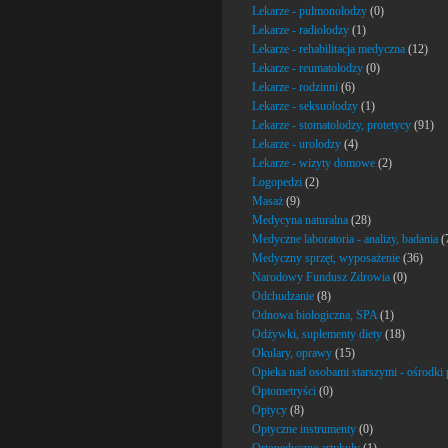
Lekarze - pulmonolodzy
(0)
Lekarze - radiolodzy
(1)
Lekarze - rehabilitacja medyczna
(12)
Lekarze - reumatolodzy
(0)
Lekarze - rodzinni
(6)
Lekarze - seksuolodzy
(1)
Lekarze - stomatolodzy, protetycy
(91)
Lekarze - urolodzy
(4)
Lekarze - wizyty domowe
(2)
Logopedzi
(2)
Masaż
(9)
Medycyna naturalna
(28)
Medyczne laboratoria - analizy, badania
(
Medyczny sprzęt, wyposażenie
(36)
Narodowy Fundusz Zdrowia
(0)
Odchudzanie
(8)
Odnowa biologiczna, SPA
(1)
Odżywki, suplementy diety
(18)
Okulary, oprawy
(15)
Opieka nad osobami starszymi - ośrodki
Optometryści
(0)
Optycy
(8)
Optyczne instrumenty
(0)