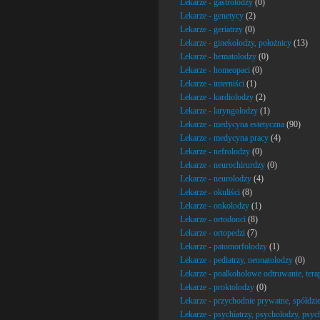
Lekarze - gastrolodzy
(0)
Lekarze - genetycy
(2)
Lekarze - geriatrzy
(0)
Lekarze - ginekolodzy, położnicy
(13)
Lekarze - hematolodzy
(0)
Lekarze - homeopaci
(0)
Lekarze - interniści
(1)
Lekarze - kardiolodzy
(2)
Lekarze - laryngolodzy
(1)
Lekarze - medycyna estetyczna
(90)
Lekarze - medycyna pracy
(4)
Lekarze - nefrolodzy
(0)
Lekarze - neurochirurdzy
(0)
Lekarze - neurolodzy
(4)
Lekarze - okuliści
(8)
Lekarze - onkolodzy
(1)
Lekarze - ortodonci
(8)
Lekarze - ortopedzi
(7)
Lekarze - patomorfolodzy
(1)
Lekarze - pediatrzy, neonatolodzy
(0)
Lekarze - poalkoholowe odtruwanie, tera
Lekarze - proktolodzy
(0)
Lekarze - przychodnie prywatne, spółdzie
Lekarze - psychiatrzy, psycholodzy, psyc