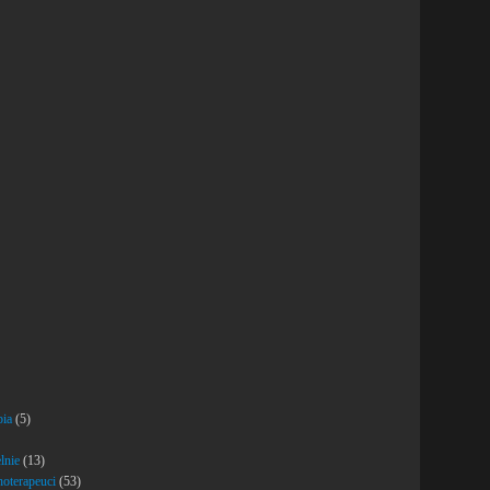
pia
(5)
lnie
(13)
hoterapeuci
(53)