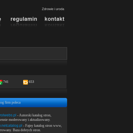
Zdrowie i uroda
741
653
log firm poleca
rolwebs.pl
- Autorski katalog stron,
iennie moderowany i aktualizowany.
netcatalog.pl
- Fajny katalog stron www,
rowany. Baza dobrych stron.