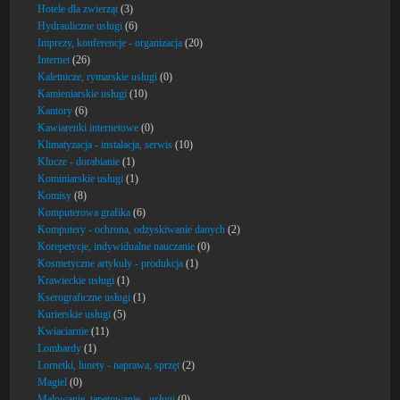
Hotele dla zwierząt
(3)
Hydrauliczne usługi
(6)
Imprezy, konferencje - organizacja
(20)
Internet
(26)
Kaletnicze, rymarskie usługi
(0)
Kamieniarskie usługi
(10)
Kantory
(6)
Kawiarenki internetowe
(0)
Klimatyzacja - instalacja, serwis
(10)
Klucze - dorabianie
(1)
Kominiarskie usługi
(1)
Komisy
(8)
Komputerowa grafika
(6)
Komputery - ochrona, odzyskiwanie danych
(2)
Korepetycje, indywidualne nauczanie
(0)
Kosmetyczne artykuły - produkcja
(1)
Krawieckie usługi
(1)
Kserograficzne usługi
(1)
Kurierskie usługi
(5)
Kwiaciarnie
(11)
Lombardy
(1)
Lornetki, lunety - naprawa, sprzęt
(2)
Magiel
(0)
Malowanie, tapetowanie - usługi
(0)