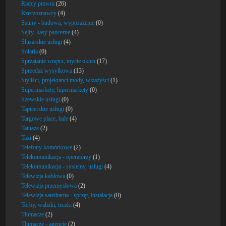
Radcy prawni
(26)
Rzeczoznawcy
(4)
Sauny - budowa, wyposażenie
(0)
Sejfy, kasy pancerne
(4)
Ślusarskie usługi
(4)
Solaria
(0)
Sprzątanie wnętrz, mycie okien
(17)
Sprzedaż wysyłkowa
(13)
Styliści, projektanci mody, wizażyści
(1)
Supermarkety, hipermarkety
(0)
Szewskie usługi
(0)
Tapicerskie usługi
(0)
Targowe place, hale
(4)
Tatuaże
(2)
Taxi
(4)
Telefony komórkowe
(2)
Telekomunikacja - operatorzy
(1)
Telekomunikacja - systemy, usługi
(4)
Telewizja kablowa
(0)
Telewizja przemysłowa
(2)
Telewizja satelitarna - sprzęt, instalacja
(0)
Torby, walizki, teczki
(4)
Tłumacze
(2)
Tłumacze - agencje
(2)