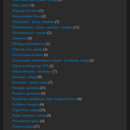
Mapy, plany
(1)
Maszyny do szycia
(1)
Matrymonialne biura
(2)
Nauka jazdy - kursy, szkolenia
(5)
Nieruchomości - kupno, sprzedaż, wynajem
(11)
Nieruchomości - wycena
(2)
Notariusze
(6)
Obsługa cudzoziemców
(1)
Ochrona osób, mienia
(3)
Oczyszczanie ścieków
(0)
Oczyszczanie strumieniowo-ścierne - urządzenia, usługi
(2)
Odnowa biologiczna, SPA
(2)
Odszkodowania - doradztwo
(7)
Ostrzenie - usługi
(0)
Osuszanie - sprzęt, usługi
(7)
Pamiątki, upominki
(21)
Pocztowi operatorzy
(0)
Pocztówki, widokówki, karty okolicznościowe
(0)
Podatkowi doradcy
(4)
Pogrzebowe usługi
(23)
Pomoc domowa - usługi
(4)
Pośrednictwo pracy
(4)
Przeprowadzki
(27)