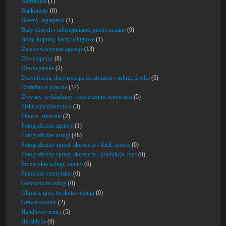
Astrologia
(1)
Bankomaty
(0)
Baseny, aquaparki
(1)
Bazy danych - udostępnianie, przetwarzanie
(0)
Bony, kupony, karty usługowe
(1)
Detektywistyczne agencje
(13)
Deweloperzy
(8)
Dewocjonalia
(2)
Dezynfekcja, dezynsekcja, deratyzacja - usługi, środki
(6)
Doradztwo prawne
(37)
Dywany, wykładziny - czyszczenie, renowacja
(5)
Elektroinstalatorstwo
(3)
Fitness, siłownie
(2)
Fotograficzne agencje
(1)
Fotograficzne usługi
(48)
Fotograficzny sprzęt, akcesoria - detal, serwis
(0)
Fotograficzny sprzęt, akcesoria - produkcja, hurt
(0)
Fryzjerskie usługi, salony
(6)
Fundusze emerytalne
(0)
Gazownicze usługi
(0)
Glazura, gres, terakota - usługi
(0)
Grawerowanie
(2)
Handlowe centra
(5)
Heraldyka
(0)