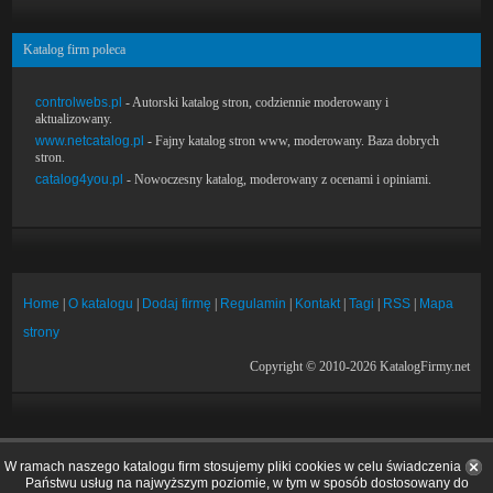
Katalog firm poleca
controlwebs.pl
- Autorski katalog stron, codziennie moderowany i
aktualizowany.
www.netcatalog.pl
- Fajny katalog stron www, moderowany. Baza dobrych
stron.
catalog4you.pl
- Nowoczesny katalog, moderowany z ocenami i opiniami.
Home
|
O katalogu
|
Dodaj firmę
|
Regulamin
|
Kontakt
|
Tagi
|
RSS
|
Mapa
strony
Copyright © 2010-2026 KatalogFirmy.net
W ramach naszego katalogu firm stosujemy pliki cookies w celu świadczenia
Państwu usług na najwyższym poziomie, w tym w sposób dostosowany do