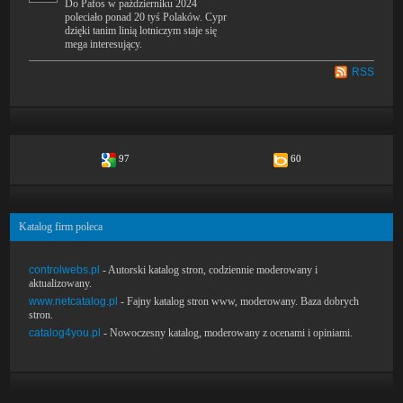
Do Pafos w październiku 2024
poleciało ponad 20 tyś Polaków. Cypr
dzięki tanim linią lotniczym staje się
mega interesujący.
RSS
97
60
Katalog firm poleca
controlwebs.pl
- Autorski katalog stron, codziennie moderowany i
aktualizowany.
www.netcatalog.pl
- Fajny katalog stron www, moderowany. Baza dobrych
stron.
catalog4you.pl
- Nowoczesny katalog, moderowany z ocenami i opiniami.