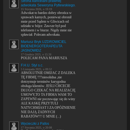
Strona kancelarii prawnej
adwokata Seweryna Pytlewskiego.
15 Stycznia 2026, o 19:19
Adwokat to bardzo dobry obrońca w
sprawach karnych, ponieważ obronił
mnie przed Sądem w Gliwicach od
udziału w bójce. Zawsze był pod
telefonem i w biurze. Nigdy mnie nie
spławiał. Polecam adwokata.
Mariusz Bryk UZDROWICIEL
BIOENERGOTERAPEUTA
JASNOWIDZ
17 Grudnia 2025, o 15:26
POLECAM PANA MARIUSZA
F.H.U. Styl s.c.
5 Listopada 2025, o 09:52
ABSOLUTNIE OMIJAĆ Z DALEKA
TĘ FIRMĘ !!!!niesolidna ,nie
dotrzymuje terminów karygodna
obsługa klientów. JEŚLI CHCECIE
DŁUGO CZEKAĆ NA REALIZACJĘ
UMOWY,TO TA FIRMA WAM TO
ZAPEWNI nie poczuwając się do winy
ALE KASKĘ PRZYTULI
NATYCHMIAST I ZA OPÓŻNIENIE
NIE DAJĄ ŻADNYCH
RABATÓW!!! U MNIE (...)
Wycieczki z Pafos
17 Stycznia 2025, o 20:08