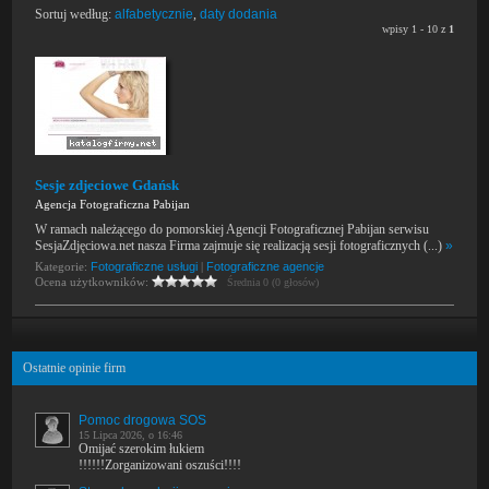
Sortuj według:
alfabetycznie
,
daty dodania
wpisy 1 - 10 z
1
Sesje zdjeciowe Gdańsk
Agencja Fotograficzna Pabijan
W ramach należącego do pomorskiej Agencji Fotograficznej Pabijan serwisu
SesjaZdjęciowa.net nasza Firma zajmuje się realizacją sesji fotograficznych (...)
»
Kategorie:
Fotograficzne usługi
|
Fotograficzne agencje
Ocena użytkowników:
Średnia 0 (0 głosów)
Ostatnie opinie firm
Pomoc drogowa SOS
15 Lipca 2026, o 16:46
Omijać szerokim łukiem
!!!!!!Zorganizowani oszuści!!!!