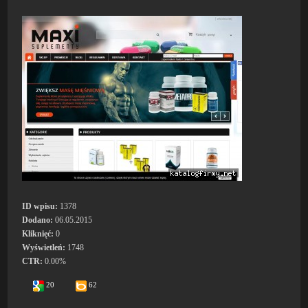
ID wpisu:
1378
Dodano:
06.05.2015
Kliknięć:
0
Wyświetleń:
1748
CTR:
0.00%
20
62