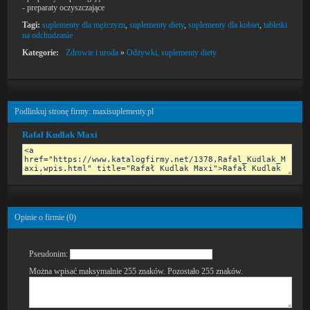
- preparaty oczyszczające
Tagi:
suplementy dla mężczyzn
,
suplementy diety
,
suplementy dla kobiet
,
tabletki
na odchudzanie
Kategorie:
Zdrowie i uroda
»
Odżywki, suplementy diety
Podlinkuj stronę firmy: maxisuplementy.pl
Rafał Kudlak Maxi
Opinie o firmie (
0
)
Pseudonim:
Można wpisać maksymalnie 255 znaków. Pozostało
255
znaków.