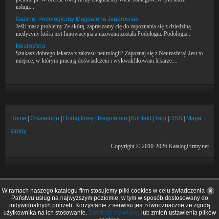
usługi...
Gabinet Podologiczny Magdalena Jendrowiak
Jeśli masz problemy Ze skórą, zapraszamy cię do zapoznania się z dziedziną
medycyny która jest Innowacyjna a nazwana została Podologia. Podologia...
Neurosfera
Szukasz dobrego lekarza z zakresu neurologii? Zapoznaj się z Neurosferą! Jest to
miejsce, w którym pracują doświadczeni i wykwalifikowani lekarze....
Home
|
O katalogu
|
Dodaj firmę
|
Regulamin
|
Kontakt
|
Tagi
|
RSS
|
Mapa
strony
Copyright © 2010-2026 KatalogFirmy.net
W ramach naszego katalogu firm stosujemy pliki cookies w celu świadczenia
Państwu usług na najwyższym poziomie, w tym w sposób dostosowany do
indywidualnych potrzeb. Korzystanie z serwisu jest równoznaczne ze zgodą
użytkownika na ich stosowanie.
Dowiedz się więcej
lub zmień ustawienia plików