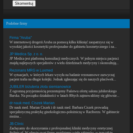
Podobne firmy
Firma "Aruba"
W internetowej drogerii Aruba za pomocą kilku kliknięć zaopatrzysz się w
wysokiej jakości kosmetyki profesjonalne do gabinetu kosmetycznego i na...
JP Medica Sp. z o. o.
JP Medica jest platformą konsultacji medycznych. W jednym miejscu pacjenci
znajdą najlepszych specjalistów z wielu dziedzinach medycyny i skonsultują...
Rezonans MRG w Luxmed
W sytuacjach, w których lekarz wysyła na badanie rezonansowe zazwyczaj
pacjent trafia na długie kolejki. Jednak zgłaszając się do naszych placówek...
JUBILER biżuteria złota siemianowice
Z ogromną przyjemnością prezentujemy Państwu ofertę salonu jubilerskiego
Barska. Na początku działalności w latach 80tych zajmowaliśmy się głównie...
dr nauk med. Ciszek Marian
Dr nauk med. Marian Ciszek i dr nauk med. Barbara Ciszek prowadzą
specjalistyczną praktykę ginekologiczno-położniczą w Raciborzu. W gabinecie
można...
JB Clinic
Zachęcamy do skorzystania z profesjonalnej kliniki medycyny estetycznej
jbclinic.pl. W ofercie owej firmy znajdziemy wiele zabiegów, w tym także