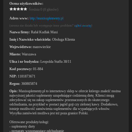
Ocena użytkowników:
Średnia 0 (0 głosów)
Adres www:
http://maxisuplementy.pl
(strona nie działa lub występuje inny problem?
zgłoś awarię
)
Nazwa firmy:
Rafał Kudlak Maxi
Imię i Nazwisko właściciela:
Obsługa Klienta
Województwo:
mazowieckie
Miasto:
Warszawa
Ulica i nr budynku:
Leopolda Staffa 38/11
Kod pocztowy:
01-884
NIP:
1181873671
Regon:
360805874
Opis:
Maxisuplementy.pl to internetowy sklep w ofercie którego znaleźć można
najwyższej jakości suplementy uzupełniające codzienną dietę. Klienci mogą
zdecydować się na zakup suplementów przeznaczonych do skutecznego
odchudzania, na przykład w postaci jagód goji czy zielonej kawy. Dodatkowo,
istnieje możliwość zamówienia suplementów dla wypadających włosów.
Wysyłka zamówień możliwa jest też poza granice Polski.
Oferowane produkty/usługi:
- suplementy diety
- preparaty wspomagające odchudzanie