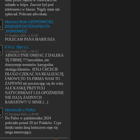
mnie przed Sądem w Gliwicach od
udziału w bójce. Zawsze był pod
telefonem i w biurze. Nigdy mnie nie
spławiał. Polecam adwokata.
Mariusz Bryk UZDROWICIEL
BIOENERGOTERAPEUTA
JASNOWIDZ
17 Grudnia 2025, o 15:26
POLECAM PANA MARIUSZA
F.H.U. Styl s.c.
5 Listopada 2025, o 09:52
ABSOLUTNIE OMIJAĆ Z DALEKA
TĘ FIRMĘ !!!!niesolidna ,nie
dotrzymuje terminów karygodna
obsługa klientów. JEŚLI CHCECIE
DŁUGO CZEKAĆ NA REALIZACJĘ
UMOWY,TO TA FIRMA WAM TO
ZAPEWNI nie poczuwając się do winy
ALE KASKĘ PRZYTULI
NATYCHMIAST I ZA OPÓŻNIENIE
NIE DAJĄ ŻADNYCH
RABATÓW!!! U MNIE (...)
Wycieczki z Pafos
17 Stycznia 2025, o 20:08
Do Pafos w październiku 2024
poleciało ponad 20 tyś Polaków. Cypr
dzięki tanim linią lotniczym staje się
mega interesujący.