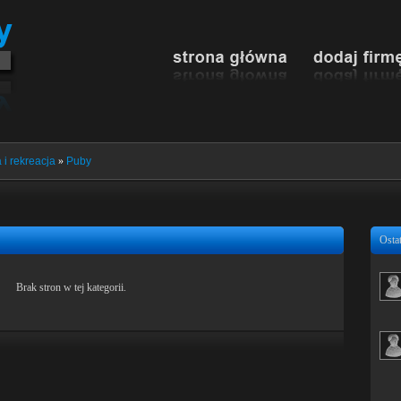
i rekreacja
»
Puby
Ostat
Brak stron w tej kategorii.