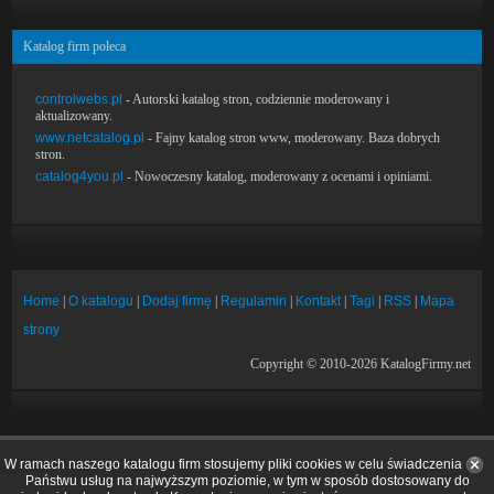
Katalog firm poleca
controlwebs.pl
- Autorski katalog stron, codziennie moderowany i
aktualizowany.
www.netcatalog.pl
- Fajny katalog stron www, moderowany. Baza dobrych
stron.
catalog4you.pl
- Nowoczesny katalog, moderowany z ocenami i opiniami.
Home
|
O katalogu
|
Dodaj firmę
|
Regulamin
|
Kontakt
|
Tagi
|
RSS
|
Mapa
strony
Copyright © 2010-2026 KatalogFirmy.net
W ramach naszego katalogu firm stosujemy pliki cookies w celu świadczenia
Państwu usług na najwyższym poziomie, w tym w sposób dostosowany do