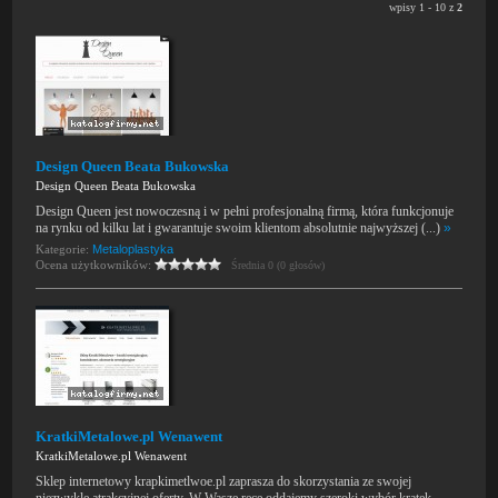
wpisy 1 - 10 z
2
Design Queen Beata Bukowska
Design Queen Beata Bukowska
Design Queen jest nowoczesną i w pełni profesjonalną firmą, która funkcjonuje
na rynku od kilku lat i gwarantuje swoim klientom absolutnie najwyższej (...)
»
Kategorie:
Metaloplastyka
Ocena użytkowników:
Średnia 0 (0 głosów)
KratkiMetalowe.pl Wenawent
KratkiMetalowe.pl Wenawent
Sklep internetowy krapkimetlwoe.pl zaprasza do skorzystania ze swojej