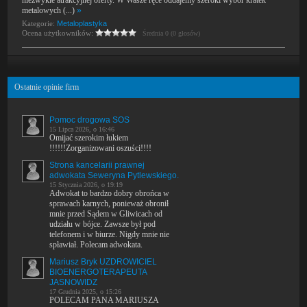
niezwykle atrakcyjnej oferty. W Wasze ręce oddajemy szeroki wybór kratek
metalowych (...)
»
Kategorie:
Metaloplastyka
Ocena użytkowników:
Średnia 0 (0 głosów)
Ostatnie opinie firm
Pomoc drogowa SOS
15 Lipca 2026, o 16:46
Omijać szerokim łukiem
!!!!!!Zorganizowani oszuści!!!!
Strona kancelarii prawnej
adwokata Seweryna Pytlewskiego.
15 Stycznia 2026, o 19:19
Adwokat to bardzo dobry obrońca w
sprawach karnych, ponieważ obronił
mnie przed Sądem w Gliwicach od
udziału w bójce. Zawsze był pod
telefonem i w biurze. Nigdy mnie nie
spławiał. Polecam adwokata.
Mariusz Bryk UZDROWICIEL
BIOENERGOTERAPEUTA
JASNOWIDZ
17 Grudnia 2025, o 15:26
POLECAM PANA MARIUSZA