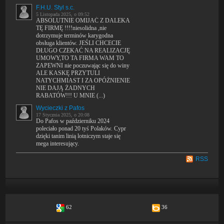
F.H.U. Styl s.c.
5 Listopada 2025, o 09:52
ABSOLUTNIE OMIJAĆ Z DALEKA
TĘ FIRMĘ !!!!niesolidna ,nie
dotrzymuje terminów karygodna
obsługa klientów. JEŚLI CHCECIE
DŁUGO CZEKAĆ NA REALIZACJĘ
UMOWY,TO TA FIRMA WAM TO
ZAPEWNI nie poczuwając się do winy
ALE KASKĘ PRZYTULI
NATYCHMIAST I ZA OPÓŻNIENIE
NIE DAJĄ ŻADNYCH
RABATÓW!!! U MNIE (...)
Wycieczki z Pafos
17 Stycznia 2025, o 20:08
Do Pafos w październiku 2024
poleciało ponad 20 tyś Polaków. Cypr
dzięki tanim linią lotniczym staje się
mega interesujący.
RSS
62
36