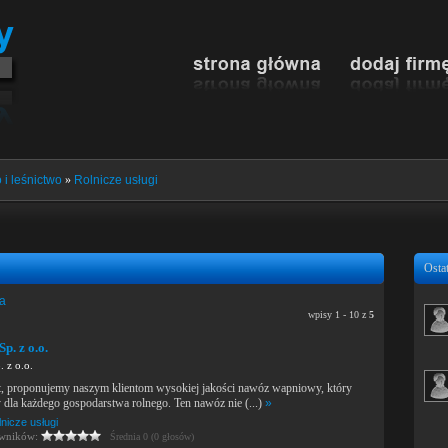
 i leśnictwo
»
Rolnicze usługi
Ostat
ia
wpisy 1 - 10 z
5
p. z o.o.
 z o.o.
, proponujemy naszym klientom wysokiej jakości nawóz wapniowy, który
y dla każdego gospodarstwa rolnego. Ten nawóz nie (...)
»
nicze usługi
owników:
Średnia 0 (0 głosów)