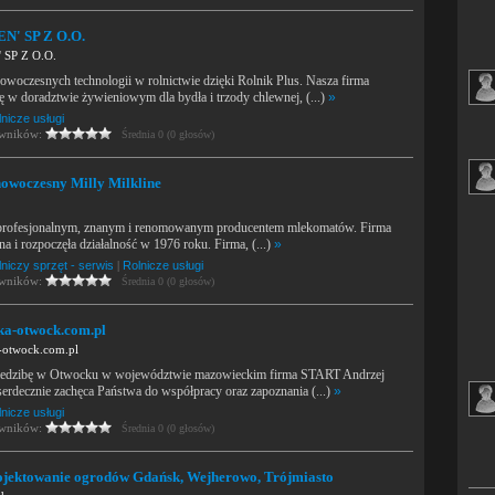
N' SP Z O.O.
 SP Z O.O.
woczesnych technologii w rolnictwie dzięki Rolnik Plus. Nasza firma
się w doradztwie żywieniowym dla bydła i trzody chlewnej, (...)
»
nicze usługi
owników:
Średnia 0 (0 głosów)
owoczesny Milly Milkline
t profesjonalnym, znanym i renomowanym producentem mlekomatów. Firma
na i rozpoczęła działalność w 1976 roku. Firma, (...)
»
niczy sprzęt - serwis
|
Rolnicze usługi
owników:
Średnia 0 (0 głosów)
a-otwock.com.pl
otwock.com.pl
siedzibę w Otwocku w województwie mazowieckim firma START Andrzej
erdecznie zachęca Państwa do współpracy oraz zapoznania (...)
»
nicze usługi
owników:
Średnia 0 (0 głosów)
ojektowanie ogrodów Gdańsk, Wejherowo, Trójmiasto