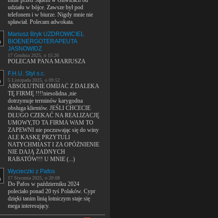
mnie przed Sądem w Gliwicach od
udziału w bójce. Zawsze był pod
telefonem i w biurze. Nigdy mnie nie
spławiał. Polecam adwokata.
Mariusz Bryk UZDROWICIEL
BIOENERGOTERAPEUTA
JASNOWIDZ
17 Grudnia 2025, o 15:26
POLECAM PANA MARIUSZA
F.H.U. Styl s.c.
5 Listopada 2025, o 09:52
ABSOLUTNIE OMIJAĆ Z DALEKA
TĘ FIRMĘ !!!!niesolidna ,nie
dotrzymuje terminów karygodna
obsługa klientów. JEŚLI CHCECIE
DŁUGO CZEKAĆ NA REALIZACJĘ
UMOWY,TO TA FIRMA WAM TO
ZAPEWNI nie poczuwając się do winy
ALE KASKĘ PRZYTULI
NATYCHMIAST I ZA OPÓŻNIENIE
NIE DAJĄ ŻADNYCH
RABATÓW!!! U MNIE (...)
Wycieczki z Pafos
17 Stycznia 2025, o 20:08
Do Pafos w październiku 2024
poleciało ponad 20 tyś Polaków. Cypr
dzięki tanim linią lotniczym staje się
mega interesujący.