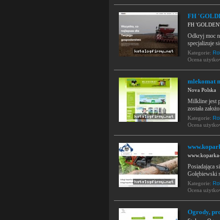
FH 'GOLDE
FH 'GOLDEN'
Odkryj moc no
specjalizuje 
Kategorie:
Rol
Ocena użytk
mlekomat n
Nova Polska
Milkline jes
została założo
Kategorie:
Rol
Ocena użytk
www.kopark
www.koparka-
Posiadająca 
Gołębiewski s
Kategorie:
Rol
Ocena użytk
Ogrody, pr