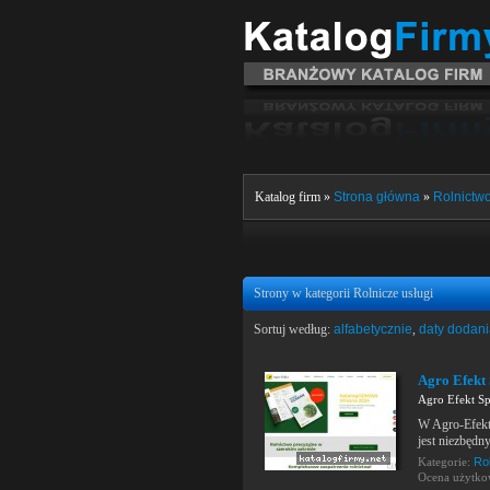
Katalog firm »
Strona główna
»
Rolnictwo
Strony w kategorii Rolnicze usługi
Sortuj według:
alfabetycznie
,
daty dodan
Agro Efekt S
Agro Efekt Sp.
W Agro-Efekt
jest niezbędn
Kategorie:
Rol
Ocena użytk