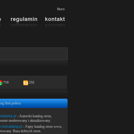
Biuro
710
232
log firm poleca
rolwebs.pl
- Autorski katalog stron,
iennie moderowany i aktualizowany.
netcatalog.pl
- Fajny katalog stron www,
rowany. Baza dobrych stron.