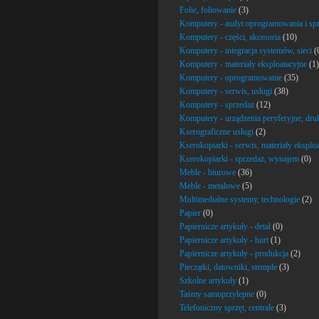
Folie, foliowanie
(3)
Komputery - audyt oprogramowania i spr
Komputery - części, akcesoria
(10)
Komputery - integracja systemów, sieci
(
Komputery - materiały eksploatacyjne
(1)
Komputery - oprogramowanie
(35)
Komputery - serwis, usługi
(38)
Komputery - sprzedaż
(12)
Komputery - urządzenia peryferyjne, dru
Kserograficzne usługi
(2)
Kserokopiarki - serwis, materiały eksplo
Kserokopiarki - sprzedaż, wynajem
(0)
Meble - biurowe
(36)
Meble - metalowe
(5)
Multimedialne systemy, technologie
(2)
Papier
(0)
Papiernicze artykuły - detal
(0)
Papiernicze artykuły - hurt
(1)
Papiernicze artykuły - produkcja
(2)
Pieczątki, datowniki, stemple
(3)
Szkolne artykuły
(1)
Taśmy samoprzylepne
(0)
Telefoniczny sprzęt, centrale
(3)