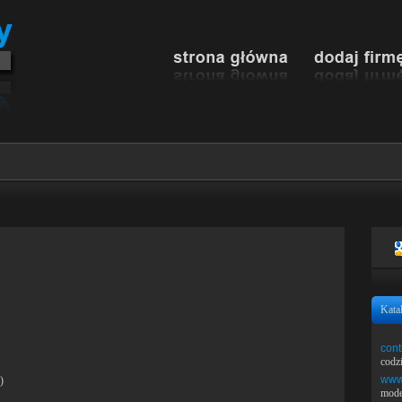
Kata
cont
codz
www.
)
mode