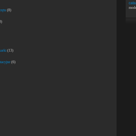
cata
mode
zętu
(8)
0)
karki
(13)
atacyjne
(6)