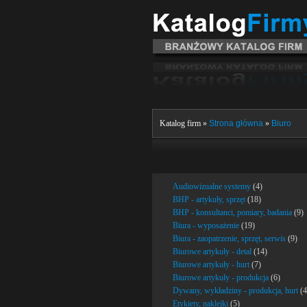
Katalog firm »
Strona główna
»
Biuro
Audiowizualne systemy
(4)
BHP - artykuły, sprzęt
(18)
BHP - konsultanci, pomiary, badania
(9)
Biura - wyposażenie
(19)
Biura - zaopatrzenie, sprzęt, serwis
(9)
Biurowe artykuły - detal
(14)
Biurowe artykuły - hurt
(7)
Biurowe artykuły - produkcja
(6)
Dywany, wykładziny - produkcja, hurt
(4
Etykiety, naklejki
(5)