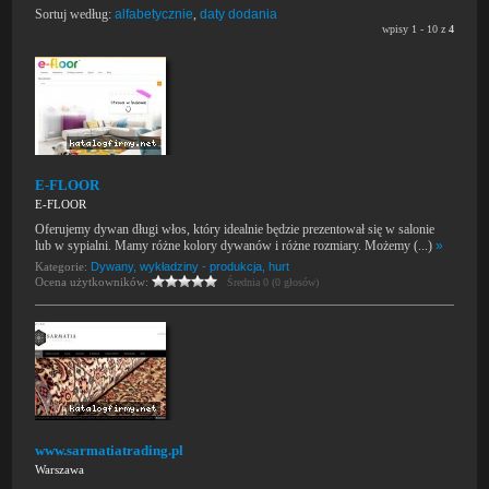
Sortuj według:
alfabetycznie
,
daty dodania
wpisy 1 - 10 z
4
E-FLOOR
E-FLOOR
Oferujemy dywan długi włos, który idealnie będzie prezentował się w salonie
lub w sypialni. Mamy różne kolory dywanów i różne rozmiary. Możemy (...)
»
Kategorie:
Dywany, wykładziny - produkcja, hurt
Ocena użytkowników:
Średnia 0 (0 głosów)
www.sarmatiatrading.pl
Warszawa