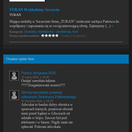
TUKAN Wykładziny Szczecin
TUKAN
Mająca siedzibę w Szczecinie firma „TUKAN” serdecznie zachęca Państwa do
współpracy i zapoznania się ze swoją interesującą ofertą. Zajmujemy (...)
»
Kategorie:
Dywany, wykładziny - produkcja, hurt
Ocena użytkowników:
Średnia 0 (0 głosów)
Ostatnie opinie firm
Pomoc drogowa SOS
15 Lipca 2026, o 16:46
Omijać szerokim łukiem
!!!!!!Zorganizowani oszuści!!!!
Strona kancelarii prawnej
adwokata Seweryna Pytlewskiego.
15 Stycznia 2026, o 19:19
Adwokat to bardzo dobry obrońca w
sprawach karnych, ponieważ obronił
mnie przed Sądem w Gliwicach od
udziału w bójce. Zawsze był pod
telefonem i w biurze. Nigdy mnie nie
spławiał. Polecam adwokata.