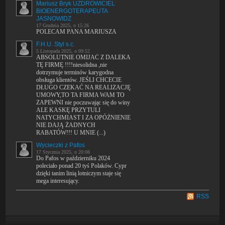
Mariusz Bryk UZDROWICIEL
BIOENERGOTERAPEUTA
JASNOWIDZ
17 Grudnia 2025, o 15:26
POLECAM PANA MARIUSZA
F.H.U. Styl s.c.
5 Listopada 2025, o 09:52
ABSOLUTNIE OMIJAĆ Z DALEKA
TĘ FIRMĘ !!!!niesolidna ,nie
dotrzymuje terminów karygodna
obsługa klientów. JEŚLI CHCECIE
DŁUGO CZEKAĆ NA REALIZACJĘ
UMOWY,TO TA FIRMA WAM TO
ZAPEWNI nie poczuwając się do winy
ALE KASKĘ PRZYTULI
NATYCHMIAST I ZA OPÓŻNIENIE
NIE DAJĄ ŻADNYCH
RABATÓW!!! U MNIE (...)
Wycieczki z Pafos
17 Stycznia 2025, o 20:08
Do Pafos w październiku 2024
poleciało ponad 20 tyś Polaków. Cypr
dzięki tanim linią lotniczym staje się
mega interesujący.
RSS