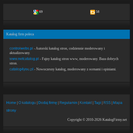
69
58
Katalog firm poleca
controlwebs.pl
- Autorski katalog stron, codziennie moderowany i
aktualizowany.
www.netcatalog.pl
- Fajny katalog stron www, moderowany. Baza dobrych
stron.
catalog4you.pl
- Nowoczesny katalog, moderowany z ocenami i opiniami.
Home
|
O katalogu
|
Dodaj firmę
|
Regulamin
|
Kontakt
|
Tagi
|
RSS
|
Mapa
strony
Copyright © 2010-2026 KatalogFirmy.net