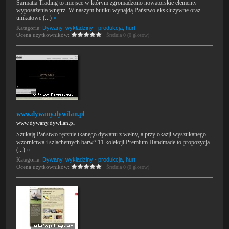
Sarmatia Trading to miejsce w którym zgromadzono nowatorskie elementy
wyposażenia wnętrz. W naszym butiku wynajdą Państwo ekskluzywne oraz
unikatowe (...)
»
Kategorie:
Dywany, wykładziny - produkcja, hurt
Ocena użytkowników:
Średnia 0 (0 głosów)
www.dywany.dywilan.pl
www.dywany.dywilan.pl
Szukają Państwo ręcznie tkanego dywanu z wełny, a przy okazji wyszukanego
wzornictwa i szlachetnych barw? 11 kolekcji Premium Handmade to propozycja
(...)
»
Kategorie:
Dywany, wykładziny - produkcja, hurt
Ocena użytkowników:
Średnia 0 (0 głosów)