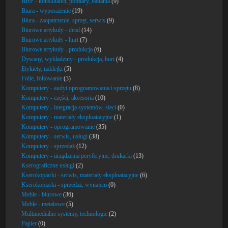
BHP - konsultanci, pomiary, badania
(9)
Biura - wyposażenie
(19)
Biura - zaopatrzenie, sprzęt, serwis
(9)
Biurowe artykuły - detal
(14)
Biurowe artykuły - hurt
(7)
Biurowe artykuły - produkcja
(6)
Dywany, wykładziny - produkcja, hurt
(4)
Etykiety, naklejki
(5)
Folie, foliowanie
(3)
Komputery - audyt oprogramowania i sprzętu
(8)
Komputery - części, akcesoria
(10)
Komputery - integracja systemów, sieci
(0)
Komputery - materiały eksploatacyjne
(1)
Komputery - oprogramowanie
(35)
Komputery - serwis, usługi
(38)
Komputery - sprzedaż
(12)
Komputery - urządzenia peryferyjne, drukarki
(13)
Kserograficzne usługi
(2)
Kserokopiarki - serwis, materiały eksploatacyjne
(6)
Kserokopiarki - sprzedaż, wynajem
(0)
Meble - biurowe
(36)
Meble - metalowe
(5)
Multimedialne systemy, technologie
(2)
Papier
(0)