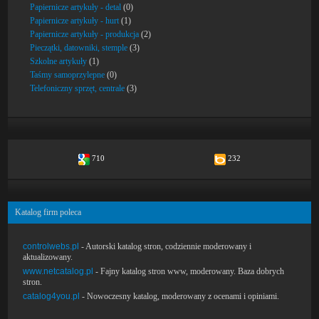
Papiernicze artykuły - detal
(0)
Papiernicze artykuły - hurt
(1)
Papiernicze artykuły - produkcja
(2)
Pieczątki, datowniki, stemple
(3)
Szkolne artykuły
(1)
Taśmy samoprzylepne
(0)
Telefoniczny sprzęt, centrale
(3)
710
232
Katalog firm poleca
controlwebs.pl
- Autorski katalog stron, codziennie moderowany i
aktualizowany.
www.netcatalog.pl
- Fajny katalog stron www, moderowany. Baza dobrych
stron.
catalog4you.pl
- Nowoczesny katalog, moderowany z ocenami i opiniami.