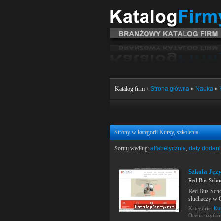
Katalog firm »
Strona główna
»
Nauka
»
Strony w kategorii Kursy, szkolenia
Sortuj według:
alfabetycznie
,
daty dodan
Szkoła Języ
Red Bus Scho
Red Bus Schoo
słuchaczy w 
Kategorie:
Kur
Ocena użytk