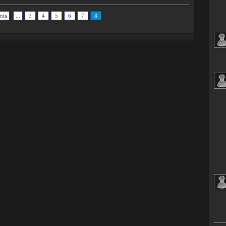
nia
...
3
4
5
6
7
8