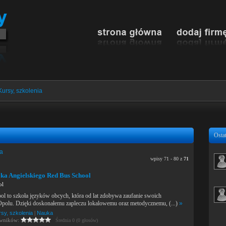
Kursy, szkolenia
Ostat
ia
wpisy 71 - 80 z
71
ka Angielskiego Red Bus School
ol
l to szkoła języków obcych, która od lat zdobywa zaufanie swoich
Opolu. Dzięki doskonałemu zapleczu lokalowemu oraz metodycznemu, (...)
»
sy, szkolenia
|
Nauka
owników:
Średnia 0 (0 głosów)