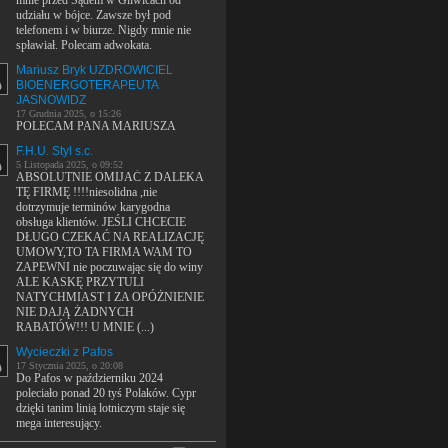
mnie przed Sądem w Gliwicach od
udziału w bójce. Zawsze był pod
telefonem i w biurze. Nigdy mnie nie
spławiał. Polecam adwokata.
Mariusz Bryk UZDROWICIEL
BIOENERGOTERAPEUTA
JASNOWIDZ
17 Grudnia 2025, o 15:26
POLECAM PANA MARIUSZA
F.H.U. Styl s.c.
5 Listopada 2025, o 09:52
ABSOLUTNIE OMIJAĆ Z DALEKA
TĘ FIRMĘ !!!!niesolidna ,nie
dotrzymuje terminów karygodna
obsługa klientów. JEŚLI CHCECIE
DŁUGO CZEKAĆ NA REALIZACJĘ
UMOWY,TO TA FIRMA WAM TO
ZAPEWNI nie poczuwając się do winy
ALE KASKĘ PRZYTULI
NATYCHMIAST I ZA OPÓŻNIENIE
NIE DAJĄ ŻADNYCH
RABATÓW!!! U MNIE (...)
Wycieczki z Pafos
17 Stycznia 2025, o 20:08
Do Pafos w październiku 2024
poleciało ponad 20 tyś Polaków. Cypr
dzięki tanim linią lotniczym staje się
mega interesujący.