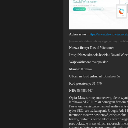
Adres www:
https://www.dawidwieczorek
(strona nie działa lub występuje inny probl
Nazwa firmy:
Dawid Wieczorek
Imię i Nazwisko właściciela:
Dawid Wiec
Województwo:
małopolskie
Miasto:
Kraków
Ulica i nr budynku:
ul. Bosaków 5a
Kod pocztowy:
31-476
NIP:
884889447
Opis:
Masz stronę internetową, ale w wyni
Krakowa od 2011 roku pomagam firmom zdo
Pozycjonowanie zaczynam od analizy witryn
tylko SEO, ale też kampanie Google Ads i
internecie możesz powierzyć jednej osobie
branży, budżetu i celów, które chcesz osiąg
prac pokazuję w czytelnych raportach. Pie
stronę i pokażę, co warto poprawić, żeby z