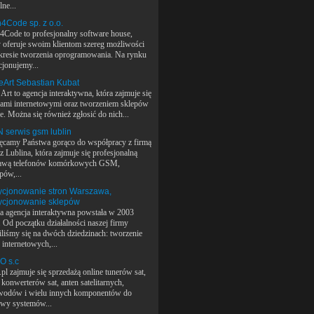
ne...
4Code sp. z o.o.
4Code to profesjonalny software house,
y oferuje swoim klientom szereg możliwości
kresie tworzenia oprogramowania. Na rynku
cjonujemy...
Art Sebastian Kubat
Art to agencja interaktywna, która zajmuje się
nami internetowymi oraz tworzeniem sklepów
e. Można się również zgłosić do nich...
 serwis gsm lublin
ęcamy Państwa gorąco do współpracy z firmą
z Lublina, która zajmuje się profesjonalną
awą telefonów komórkowych GSM,
pów,...
ycjonowanie stron Warszawa,
ycjonowanie sklepów
a agencja interaktywna powstała w 2003
. Od początku działalności naszej firmy
iliśmy się na dwóch dziedzinach: tworzenie
 internetowych,...
O s.c
pl zajmuje się sprzedażą online tunerów sat,
konwerterów sat, anten satelitarnych,
wodów i wielu innych komponentów do
wy systemów...