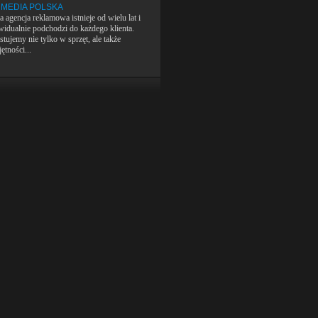
 MEDIA POLSKA
 agencja reklamowa istnieje od wielu lat i
widualnie podchodzi do każdego klienta.
tujemy nie tylko w sprzęt, ale także
ętności...