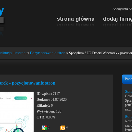
Specjalista 
ikacja i Internet
»
Pozycjonowanie stron
» Specjalista SEO Dawid Wieczorek - pozycjo
Podo
rek - pozycjonowanie stron
Spra
ID wpisu:
7117
Goto
Dodano:
01.07.2026
Spra
pane
Kliknięć:
0
na...
Wyświetleń:
120
Golb
CTR:
0.00%
Nord 
szer
5
4
kamp