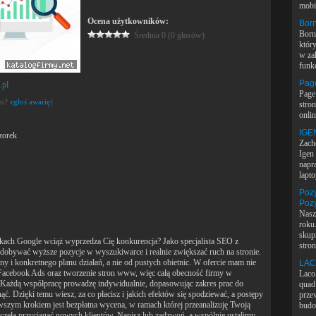
mobil
Ocena użytkowników:
Born
Born
Średnia 0 (0 głosów)
któr
w za
funk
Page
.pl
Page 
em?
zgłoś awarię
)
stro
onlin
IGEN
zorek
Zach
Igen 
napr
lapto
Poz
Poz
Nasz
roku
skup
kach Google wciąż wyprzedza Cię konkurencja? Jako specjalista SEO z
stron
bywać wyższe pozycje w wyszukiwarce i realnie zwiększać ruch na stronie.
y i konkretnego planu działań, a nie od pustych obietnic. W ofercie mam nie
LAC
 Facebook Ads oraz tworzenie stron www, więc całą obecność firmy w
Laco.
. Każdą współpracę prowadzę indywidualnie, dopasowując zakres prac do
quad 
nąć. Dzięki temu wiesz, za co płacisz i jakich efektów się spodziewać, a postępy
prze
rwszym krokiem jest bezpłatna wycena, w ramach której przeanalizuję Twoją
budo
aczęła przyciągać nowych klientów. Napisz lub zadzwoń, a wspólnie ustalimy,