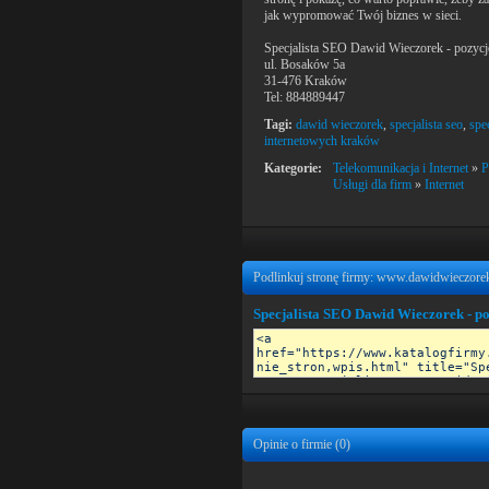
jak wypromować Twój biznes w sieci.
Specjalista SEO Dawid Wieczorek - pozycj
ul. Bosaków 5a
31-476 Kraków
Tel: 884889447
Tagi:
dawid wieczorek
,
specjalista seo
,
spe
internetowych kraków
Kategorie:
Telekomunikacja i Internet
»
P
Usługi dla firm
»
Internet
Podlinkuj stronę firmy: www.dawidwieczorek
Specjalista SEO Dawid Wieczorek - p
Opinie o firmie (
0
)