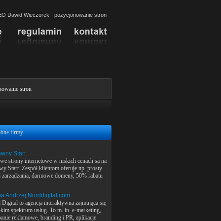
SEO Dawid Wieczorek - pozycjonowanie stron
nowanie stron
bne firmy
wny Start
we strony internetowe w niskich cenach są na
wy Start. Zespół klientom oferuje np. prosty
l zarządzania, darmowe domeny, 50% rabatu
a Andrzej Norddigital.com
Digital to agencja interaktywna zajmująca się
okim spektrum usług. To m. in. e-marketing,
anie reklamowe, branding i PR, aplikacje