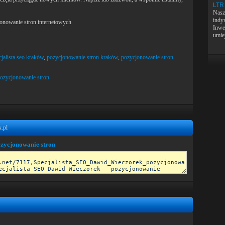
LTR
Nasza
indy
onowanie stron internetowych
Inwes
umiej
cjalista seo kraków
,
pozycjonowanie stron kraków
,
pozycjonowanie stron
ozycjonowanie stron
.pl
ozycjonowanie stron