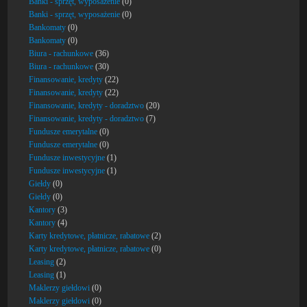
Banki - sprzęt, wyposażenie
(0)
Banki - sprzęt, wyposażenie
(0)
Bankomaty
(0)
Bankomaty
(0)
Biura - rachunkowe
(36)
Biura - rachunkowe
(30)
Finansowanie, kredyty
(22)
Finansowanie, kredyty
(22)
Finansowanie, kredyty - doradztwo
(20)
Finansowanie, kredyty - doradztwo
(7)
Fundusze emerytalne
(0)
Fundusze emerytalne
(0)
Fundusze inwestycyjne
(1)
Fundusze inwestycyjne
(1)
Giełdy
(0)
Giełdy
(0)
Kantory
(3)
Kantory
(4)
Karty kredytowe, płatnicze, rabatowe
(2)
Karty kredytowe, płatnicze, rabatowe
(0)
Leasing
(2)
Leasing
(1)
Maklerzy giełdowi
(0)
Maklerzy giełdowi
(0)