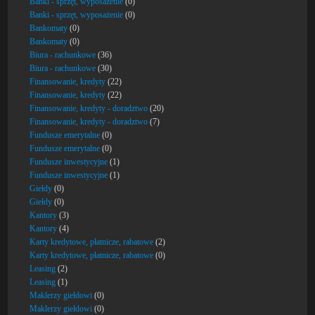
Banki - sprzęt, wyposażenie
(0)
Banki - sprzęt, wyposażenie
(0)
Bankomaty
(0)
Bankomaty
(0)
Biura - rachunkowe
(36)
Biura - rachunkowe
(30)
Finansowanie, kredyty
(22)
Finansowanie, kredyty
(22)
Finansowanie, kredyty - doradztwo
(20)
Finansowanie, kredyty - doradztwo
(7)
Fundusze emerytalne
(0)
Fundusze emerytalne
(0)
Fundusze inwestycyjne
(1)
Fundusze inwestycyjne
(1)
Giełdy
(0)
Giełdy
(0)
Kantory
(3)
Kantory
(4)
Karty kredytowe, płatnicze, rabatowe
(2)
Karty kredytowe, płatnicze, rabatowe
(0)
Leasing
(2)
Leasing
(1)
Maklerzy giełdowi
(0)
Maklerzy giełdowi
(0)