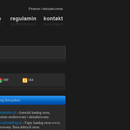
Finanse i ubezpieczenia
589
164
log firm poleca
rolwebs.pl
- Autorski katalog stron,
iennie moderowany i aktualizowany.
netcatalog.pl
- Fajny katalog stron www,
rowany. Baza dobrych stron.