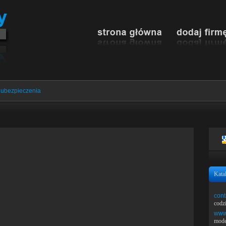
i ubezpieczenia
Kata
cont
codz
www.
mode