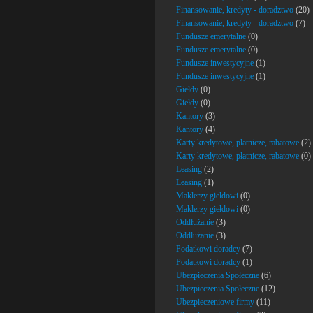
Finansowanie, kredyty - doradztwo
(20)
Finansowanie, kredyty - doradztwo
(7)
Fundusze emerytalne
(0)
Fundusze emerytalne
(0)
Fundusze inwestycyjne
(1)
Fundusze inwestycyjne
(1)
Giełdy
(0)
Giełdy
(0)
Kantory
(3)
Kantory
(4)
Karty kredytowe, płatnicze, rabatowe
(2)
Karty kredytowe, płatnicze, rabatowe
(0)
Leasing
(2)
Leasing
(1)
Maklerzy giełdowi
(0)
Maklerzy giełdowi
(0)
Oddłużanie
(3)
Oddłużanie
(3)
Podatkowi doradcy
(7)
Podatkowi doradcy
(1)
Ubezpieczenia Społeczne
(6)
Ubezpieczenia Społeczne
(12)
Ubezpieczeniowe firmy
(11)