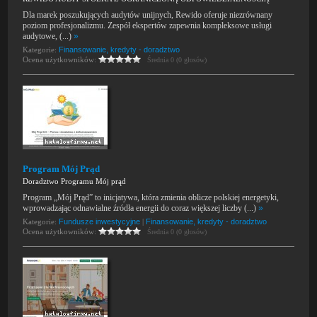
Dla marek poszukujących audytów unijnych, Rewido oferuje niezrównany
poziom profesjonalizmu. Zespół ekspertów zapewnia kompleksowe usługi
audytowe, (...)
»
Kategorie:
Finansowanie, kredyty - doradztwo
Ocena użytkowników:
Średnia 0 (0 głosów)
Program Mój Prąd
Doradztwo Programu Mój prąd
Program „Mój Prąd” to inicjatywa, która zmienia oblicze polskiej energetyki,
wprowadzając odnawialne źródła energii do coraz większej liczby (...)
»
Kategorie:
Fundusze inwestycyjne
|
Finansowanie, kredyty - doradztwo
Ocena użytkowników:
Średnia 0 (0 głosów)