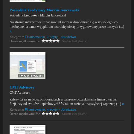
Pośrednik kredytowy Marcin Janczewski
Pośrednik kredytowy Marcin Janczewski
Na stronie internetowej finansowi.pl możesz dowiedzieć się wszystkiego, co
niezbędne na temat wyjątkowo szerokiej oferty przygotowanej przez naszych (...)
»
Kategorie:
Finansowanie, kredyty - doradztwo
Ocena użytkowników:
Średnia 0 (0 głosów)
CMT Advisory
CMT Advisory
Zależy Ci na najlepszych doradcach w zakresie pozyskiwania finansowania,
fuzji, czy od rynków kapitałowych? W takim razie jak najszybciej zapoznaj (...)
»
Kategorie:
Finansowanie, kredyty - doradztwo
Ocena użytkowników:
Średnia 0 (0 głosów)