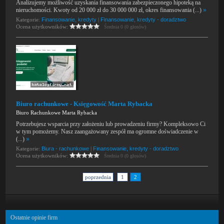
Analizujemy możliwość uzyskania finansowania zabezpieczonego hipoteką na
nieruchomości. Kwoty od 20 000 zł do 30 000 000 zł, okres finansowania (...)
»
Kategorie:
Finansowanie, kredyty
|
Finansowanie, kredyty - doradztwo
Ocena użytkowników:
Średnia 0 (0 głosów)
Biuro rachunkowe - Księgowość Marta Rybacka
Biuro Rachunkowe Marta Rybacka
Potrzebujesz wsparcia przy założeniu lub prowadzeniu firmy? Kompleksowo Ci
w tym pomożemy. Nasz zaangażowany zespół ma ogromne doświadczenie w
(...)
»
Kategorie:
Biura - rachunkowe
|
Finansowanie, kredyty - doradztwo
Ocena użytkowników:
Średnia 0 (0 głosów)
poprzednia
1
2
Ostatnie opinie firm