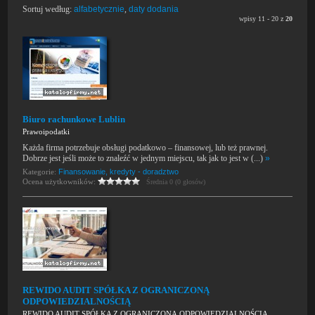
Sortuj według:
alfabetycznie
,
daty dodania
wpisy 11 - 20 z
20
Biuro rachunkowe Lublin
Prawoipodatki
Każda firma potrzebuje obsługi podatkowo – finansowej, lub też prawnej.
Dobrze jest jeśli może to znaleźć w jednym miejscu, tak jak to jest w (...)
»
Kategorie:
Finansowanie, kredyty - doradztwo
Ocena użytkowników:
Średnia 0 (0 głosów)
REWIDO AUDIT SPÓŁKA Z OGRANICZONĄ
ODPOWIEDZIALNOŚCIĄ
REWIDO AUDIT SPÓŁKA Z OGRANICZONĄ ODPOWIEDZIALNOŚCIĄ