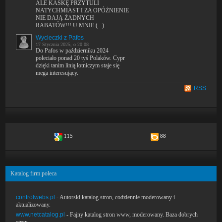
ALE KASKĘ PRZYTULI
NATYCHMIAST I ZA OPÓŻNIENIE
NIE DAJĄ ŻADNYCH
RABATÓW!!! U MNIE (...)
Wycieczki z Pafos
17 Stycznia 2025, o 20:08
Do Pafos w październiku 2024
poleciało ponad 20 tyś Polaków. Cypr
dzięki tanim linią lotniczym staje się
mega interesujący.
RSS
115
88
Katalog firm poleca
controlwebs.pl
- Autorski katalog stron, codziennie moderowany i
aktualizowany.
www.netcatalog.pl
- Fajny katalog stron www, moderowany. Baza dobrych