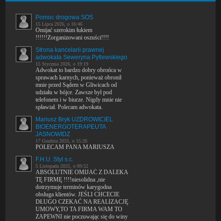
Pomoc drogowa SOS
15 Lipca 2026, o 16:46
Omijać szerokim łukiem
!!!!!!Zorganizowani oszuści!!!!
Strona kancelarii prawnej
adwokata Seweryna Pytlewskiego.
15 Stycznia 2026, o 19:19
Adwokat to bardzo dobry obrońca w
sprawach karnych, ponieważ obronił
mnie przed Sądem w Gliwicach od
udziału w bójce. Zawsze był pod
telefonem i w biurze. Nigdy mnie nie
spławiał. Polecam adwokata.
Mariusz Bryk UZDROWICIEL
BIOENERGOTERAPEUTA
JASNOWIDZ
17 Grudnia 2025, o 15:26
POLECAM PANA MARIUSZA
F.H.U. Styl s.c.
5 Listopada 2025, o 09:52
ABSOLUTNIE OMIJAĆ Z DALEKA
TĘ FIRMĘ !!!!niesolidna ,nie
dotrzymuje terminów karygodna
obsługa klientów. JEŚLI CHCECIE
DŁUGO CZEKAĆ NA REALIZACJĘ
UMOWY,TO TA FIRMA WAM TO
ZAPEWNI nie poczuwając się do winy