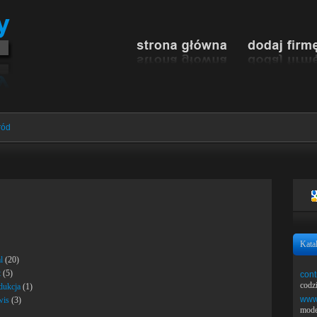
ród
Kata
l
(20)
t
(5)
cont
codz
dukcja
(1)
www.
wis
(3)
mode