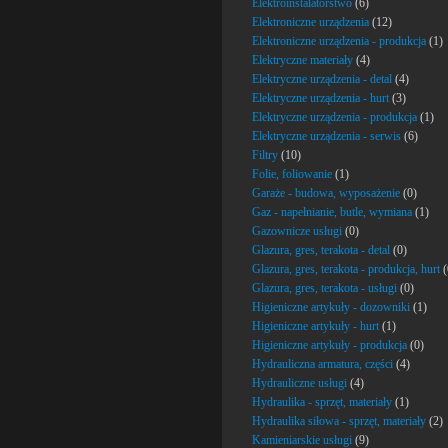
Elektroinstalatorstwo
(6)
Elektroniczne urządzenia
(12)
Elektroniczne urządzenia - produkcja
(1)
Elektryczne materiały
(4)
Elektryczne urządzenia - detal
(4)
Elektryczne urządzenia - hurt
(3)
Elektryczne urządzenia - produkcja
(1)
Elektryczne urządzenia - serwis
(6)
Filtry
(10)
Folie, foliowanie
(1)
Garaże - budowa, wyposażenie
(0)
Gaz - napełnianie, butle, wymiana
(1)
Gazownicze usługi
(0)
Glazura, gres, terakota - detal
(0)
Glazura, gres, terakota - produkcja, hurt
(
Glazura, gres, terakota - usługi
(0)
Higieniczne artykuły - dozowniki
(1)
Higieniczne artykuły - hurt
(1)
Higieniczne artykuły - produkcja
(0)
Hydrauliczna armatura, części
(4)
Hydrauliczne usługi
(4)
Hydraulika - sprzęt, materiały
(1)
Hydraulika siłowa - sprzęt, materiały
(2)
Kamieniarskie usługi
(9)