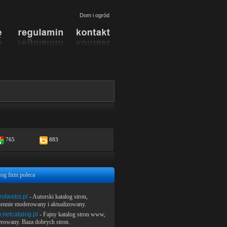
Dom i ogród
765
883
log firm poleca
rolwebs.pl
- Autorski katalog stron,
iennie moderowany i aktualizowany.
netcatalog.pl
- Fajny katalog stron www,
rowany. Baza dobrych stron.