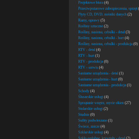
Projektowe biura
(4)
Przeciwpożarowe zabezpieczenia, sprzęt
(
Płyty CD, DVD, nośniki danych
(2)
Ramy, oprawy
(5)
Rośliny sztuczne
(2)
Rośliny, nasiona, cebulki - detal
(3)
Rośliny, nasiona, cebulki - hurt
(4)
Rośliny, nasiona, cebulki - produkcja
(0)
RTV - detal
(4)
RTV - hurt
(1)
RTV - produkcja
(0)
RTV - serwis
(4)
Sanitarne urządzenia - detal
(1)
Sanitarne urządzenia - hurt
(0)
Sanitarne urządzenia - produkcja
(1)
Schody
(4)
Ślusarskie usługi
(4)
Sprzątanie wnętrz, mycie okien
(27)
Stolarskie usługi
(2)
Studnie
(0)
Sufity podwieszane
(1)
Świece, znicze
(4)
Szklarskie usługi
(4)
Szkło ozdobne, kryształy - detal
(2)