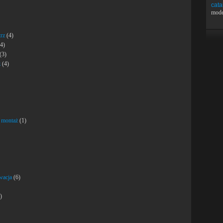
cata
mode
rz
(4)
4)
(3)
z
(4)
 montaż
(1)
wacja
(6)
)