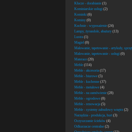
Klucze - dorabianie
(1)
Kominiarskie usługi
(2)
Kominki
(6)
Kominy
(0)
Kuchnie - wyposażenie
(24)
Lampy, żyrandole, abażury
(13)
Lustra
(1)
Magiel
(0)
Malowanie, tapetowanie - artykuły, sprzę
Malowanie, tapetowanie - usługi
(0)
Materace
(20)
Meble
(114)
Meble - akcesoria
(17)
Meble - biurowe
(5)
Meble - kuchenne
(37)
Meble - metalowe
(4)
Meble - na zamówienie
(28)
Meble - ogrodowe
(8)
Meble - renowacja
(5)
Meble - systemy zabudowy wnętrz
(2)
Narzędzia - produkcja, hurt
(3)
Oczyszczanie ścieków
(4)
Odkurzacze centralne
(2)