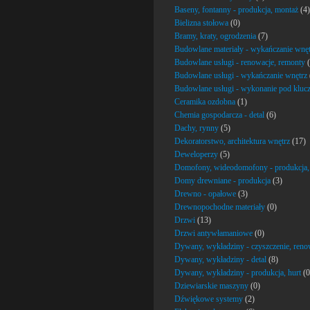
Baseny, fontanny - produkcja, montaż
(4)
Bielizna stołowa
(0)
Bramy, kraty, ogrodzenia
(7)
Budowlane materiały - wykańczanie wnęt
Budowlane usługi - renowacje, remonty
(
Budowlane usługi - wykańczanie wnętrz
Budowlane usługi - wykonanie pod kluc
Ceramika ozdobna
(1)
Chemia gospodarcza - detal
(6)
Dachy, rynny
(5)
Dekoratorstwo, architektura wnętrz
(17)
Deweloperzy
(5)
Domofony, wideodomofony - produkcja,
Domy drewniane - produkcja
(3)
Drewno - opałowe
(3)
Drewnopochodne materiały
(0)
Drzwi
(13)
Drzwi antywłamaniowe
(0)
Dywany, wykładziny - czyszczenie, reno
Dywany, wykładziny - detal
(8)
Dywany, wykładziny - produkcja, hurt
(0
Dziewiarskie maszyny
(0)
Dźwiękowe systemy
(2)