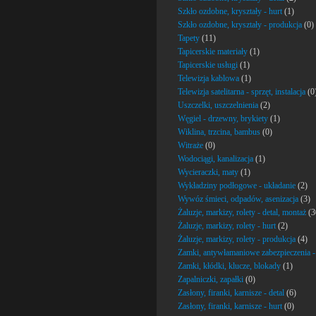
Szkło ozdobne, kryształy - hurt
(1)
Szkło ozdobne, kryształy - produkcja
(0)
Tapety
(11)
Tapicerskie materiały
(1)
Tapicerskie usługi
(1)
Telewizja kablowa
(1)
Telewizja satelitarna - sprzęt, instalacja
(0
Uszczelki, uszczelnienia
(2)
Węgiel - drzewny, brykiety
(1)
Wiklina, trzcina, bambus
(0)
Witraże
(0)
Wodociągi, kanalizacja
(1)
Wycieraczki, maty
(1)
Wykładziny podłogowe - układanie
(2)
Wywóz śmieci, odpadów, asenizacja
(3)
Żaluzje, markizy, rolety - detal, montaż
(3
Żaluzje, markizy, rolety - hurt
(2)
Żaluzje, markizy, rolety - produkcja
(4)
Zamki, antywłamaniowe zabezpieczenia -
Zamki, kłódki, klucze, blokady
(1)
Zapalniczki, zapałki
(0)
Zasłony, firanki, karnisze - detal
(6)
Zasłony, firanki, karnisze - hurt
(0)