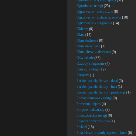
Ogrodnicze artykuły, sprzęt
(32)
Ogrodnicze usługi
(25)
Ogrzewanie - elektryczne
(8)
Ogrzewanie - instalacja, serwis
(18)
Ogrzewanie - urządzenia
(14)
Okleiny
(0)
Okna
(14)
Okna dachowe
(0)
Okna drewniane
(1)
Okna, drzwi - akcesoria
(9)
Oświetlenie
(37)
Ozdoby świąteczne
(4)
Panele, podłogi
(12)
Parapety
(1)
Parkiet, panele, listwy - detal
(3)
Parkiet, panele, listwy - hurt
(1)
Parkiet, panele, listwy - produkcja
(1)
Pomoc domowa - usługi
(0)
Porcelana, fajans
(4)
Poręcze, balustrady
(3)
Posadzkarskie usługi
(0)
Posadzki przemysłowe
(1)
Pościel
(16)
Pościelowe artykuły, ręczniki, koce
(6)