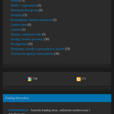
Hotele
(73)
Hotele - wyposażenie
(3)
Informacja turystyczna
(6)
Kempingi
(3)
Komunikacja, transport pasażerski
(3)
Lotnicze linie
(0)
Lotniska
(1)
Namioty, namiotowe hale
(5)
Noclegi, kwatery prywatne
(56)
Noclegownie
(19)
Pensjonaty, ośrodki wypoczynkowe, hostele
(29)
Turystyczne agencje, biura podróży
(30)
734
171
Katalog firm poleca
controlwebs.pl
- Autorski katalog stron, codziennie moderowany i