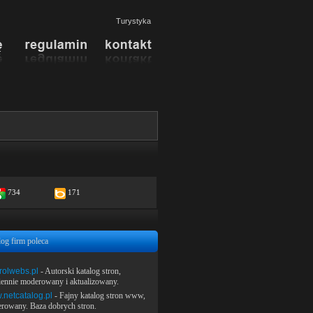
Turystyka
734
171
log firm poleca
rolwebs.pl
- Autorski katalog stron,
iennie moderowany i aktualizowany.
netcatalog.pl
- Fajny katalog stron www,
rowany. Baza dobrych stron.