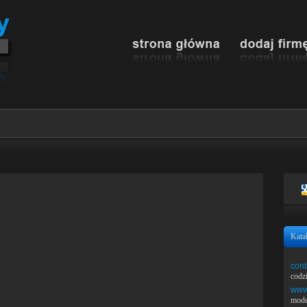
Kata
cont
codz
www.
mode