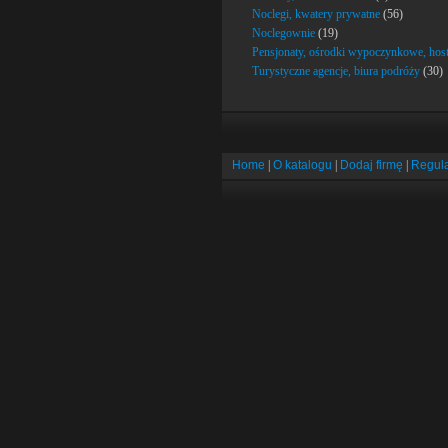
Noclegi, kwatery prywatne
(56)
Noclegownie
(19)
Pensjonaty, ośrodki wypoczynkowe, host
Turystyczne agencje, biura podróży
(30)
Home
|
O katalogu
|
Dodaj firmę
|
Regul