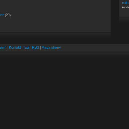
cata
mode
ele
(29)
amin
|
Kontakt
|
Tagi
|
RSS
|
Mapa strony