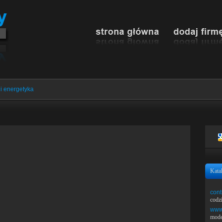
i energetyka
Kata
cont
codz
www.
mode