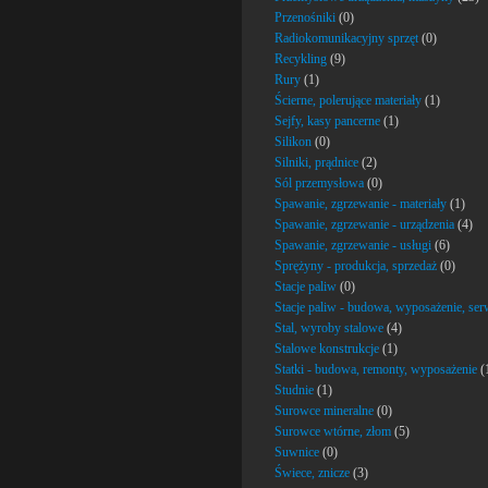
Przenośniki
(0)
Radiokomunikacyjny sprzęt
(0)
Recykling
(9)
Rury
(1)
Ścierne, polerujące materiały
(1)
Sejfy, kasy pancerne
(1)
Silikon
(0)
Silniki, prądnice
(2)
Sól przemysłowa
(0)
Spawanie, zgrzewanie - materiały
(1)
Spawanie, zgrzewanie - urządzenia
(4)
Spawanie, zgrzewanie - usługi
(6)
Sprężyny - produkcja, sprzedaż
(0)
Stacje paliw
(0)
Stacje paliw - budowa, wyposażenie, ser
Stal, wyroby stalowe
(4)
Stalowe konstrukcje
(1)
Statki - budowa, remonty, wyposażenie
(
Studnie
(1)
Surowce mineralne
(0)
Surowce wtórne, złom
(5)
Suwnice
(0)
Świece, znicze
(3)