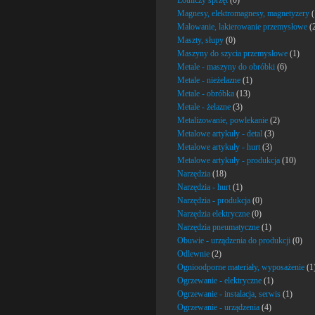
Lotniczy sprzęt
(0)
Magnesy, elektromagnesy, magnetyzery
(
Malowanie, lakierowanie przemysłowe
(
Maszty, słupy
(0)
Maszyny do szycia przemysłowe
(1)
Metale - maszyny do obróbki
(6)
Metale - nieżelazne
(1)
Metale - obróbka
(13)
Metale - żelazne
(3)
Metalizowanie, powlekanie
(2)
Metalowe artykuły - detal
(3)
Metalowe artykuły - hurt
(3)
Metalowe artykuły - produkcja
(10)
Narzędzia
(18)
Narzędzia - hurt
(1)
Narzędzia - produkcja
(0)
Narzędzia elektryczne
(0)
Narzędzia pneumatyczne
(1)
Obuwie - urządzenia do produkcji
(0)
Odlewnie
(2)
Ognioodporne materiały, wyposażenie
(1
Ogrzewanie - elektryczne
(1)
Ogrzewanie - instalacja, serwis
(1)
Ogrzewanie - urządzenia
(4)