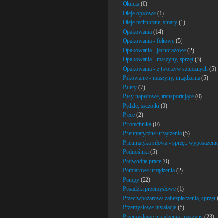
Okucia
(0)
Oleje opałowe
(1)
Oleje techniczne, smary
(1)
Opakowania
(14)
Opakowania - foliowe
(5)
Opakowania - jednorazowe
(2)
Opakowania - maszyny, sprzęt
(3)
Opakowania - z tworzyw sztucznych
(5)
Pakowanie - maszyny, urządzenia
(5)
Palety
(7)
Pasy napędowe, transportujące
(0)
Pędzle, szczotki
(0)
Piece
(2)
Pirotechnika
(0)
Pneumatyczne urządzenia
(5)
Pneumatyka siłowa - sprzęt, wyposażeni
Podnośniki
(5)
Podwodne prace
(0)
Pomiarowe urządzenia
(2)
Pompy
(22)
Posadzki przemysłowe
(1)
Przeciwpożarowe zabezpieczenia, sprzęt
(
Przemysłowe instalacje
(5)
Przemysłowe urządzenia, maszyny
(23)