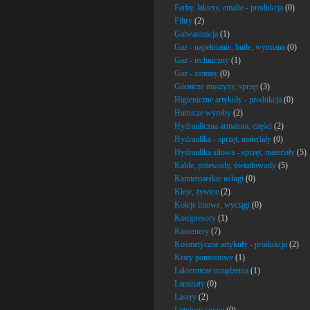
Farby, lakiery, emalie - produkcja
(0)
Filtry
(2)
Galwanizacja
(1)
Gaz - napełnianie, butle, wymiana
(0)
Gaz - techniczny
(1)
Gaz - ziemny
(0)
Górnicze maszyny, sprzęt
(3)
Higieniczne artykuły - produkcja
(0)
Hutnicze wyroby
(2)
Hydrauliczna armatura, części
(2)
Hydraulika - sprzęt, materiały
(0)
Hydraulika siłowa - sprzęt, materiały
(5)
Kable, przewody, światłowody
(5)
Kamieniarskie usługi
(0)
Kleje, żywice
(2)
Koleje linowe, wyciągi
(0)
Kompresory
(1)
Kontenery
(7)
Kosmetyczne artykuły - produkcja
(2)
Kraty pomostowe
(1)
Lakiernicze urządzenia
(1)
Laminaty
(0)
Lasery
(2)