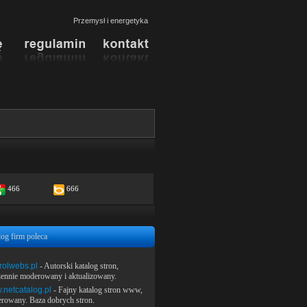
Przemysł i energetyka
466
666
log firm poleca
rolwebs.pl
- Autorski katalog stron,
iennie moderowany i aktualizowany.
netcatalog.pl
- Fajny katalog stron www,
rowany. Baza dobrych stron.