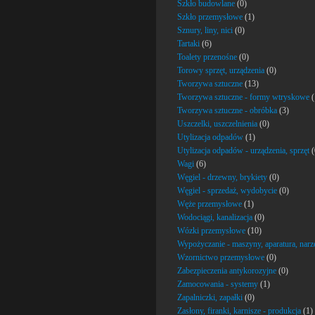
Szkło budowlane
(0)
Szkło przemysłowe
(1)
Sznury, liny, nici
(0)
Tartaki
(6)
Toalety przenośne
(0)
Torowy sprzęt, urządzenia
(0)
Tworzywa sztuczne
(13)
Tworzywa sztuczne - formy wtryskowe
(
Tworzywa sztuczne - obróbka
(3)
Uszczelki, uszczelnienia
(0)
Utylizacja odpadów
(1)
Utylizacja odpadów - urządzenia, sprzęt
(
Wagi
(6)
Węgiel - drzewny, brykiety
(0)
Węgiel - sprzedaż, wydobycie
(0)
Węże przemysłowe
(1)
Wodociągi, kanalizacja
(0)
Wózki przemysłowe
(10)
Wypożyczanie - maszyny, aparatura, narz
Wzornictwo przemysłowe
(0)
Zabezpieczenia antykorozyjne
(0)
Zamocowania - systemy
(1)
Zapalniczki, zapałki
(0)
Zasłony, firanki, karnisze - produkcja
(1)