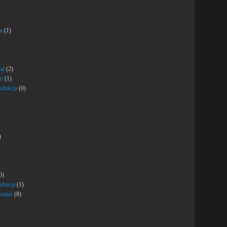
ja
(1)
al
(2)
rt
(1)
rodukcja
(0)
)
0)
rybucja
(1)
rzanie
(8)