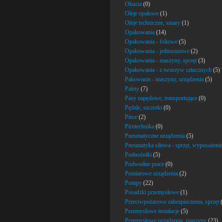
Okucia
(0)
Oleje opałowe
(1)
Oleje techniczne, smary
(1)
Opakowania
(14)
Opakowania - foliowe
(5)
Opakowania - jednorazowe
(2)
Opakowania - maszyny, sprzęt
(3)
Opakowania - z tworzyw sztucznych
(5)
Pakowanie - maszyny, urządzenia
(5)
Palety
(7)
Pasy napędowe, transportujące
(0)
Pędzle, szczotki
(0)
Piece
(2)
Pirotechnika
(0)
Pneumatyczne urządzenia
(5)
Pneumatyka siłowa - sprzęt, wyposażeni
Podnośniki
(5)
Podwodne prace
(0)
Pomiarowe urządzenia
(2)
Pompy
(22)
Posadzki przemysłowe
(1)
Przeciwpożarowe zabezpieczenia, sprzęt
(
Przemysłowe instalacje
(5)
Przemysłowe urządzenia, maszyny
(23)