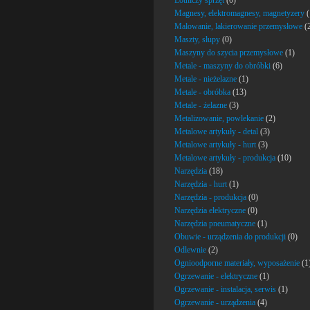
Lotniczy sprzęt
(0)
Magnesy, elektromagnesy, magnetyzery
(
Malowanie, lakierowanie przemysłowe
(
Maszty, słupy
(0)
Maszyny do szycia przemysłowe
(1)
Metale - maszyny do obróbki
(6)
Metale - nieżelazne
(1)
Metale - obróbka
(13)
Metale - żelazne
(3)
Metalizowanie, powlekanie
(2)
Metalowe artykuły - detal
(3)
Metalowe artykuły - hurt
(3)
Metalowe artykuły - produkcja
(10)
Narzędzia
(18)
Narzędzia - hurt
(1)
Narzędzia - produkcja
(0)
Narzędzia elektryczne
(0)
Narzędzia pneumatyczne
(1)
Obuwie - urządzenia do produkcji
(0)
Odlewnie
(2)
Ognioodporne materiały, wyposażenie
(1
Ogrzewanie - elektryczne
(1)
Ogrzewanie - instalacja, serwis
(1)
Ogrzewanie - urządzenia
(4)