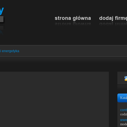
i energetyka
Kata
cont
codz
www.
mode