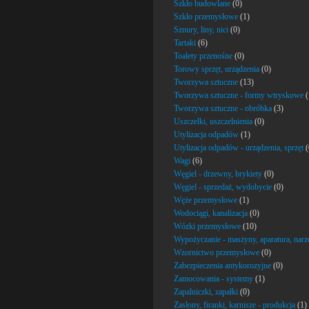
Szkło budowlane
(0)
Szkło przemysłowe
(1)
Sznury, liny, nici
(0)
Tartaki
(6)
Toalety przenośne
(0)
Torowy sprzęt, urządzenia
(0)
Tworzywa sztuczne
(13)
Tworzywa sztuczne - formy wtryskowe
(
Tworzywa sztuczne - obróbka
(3)
Uszczelki, uszczelnienia
(0)
Utylizacja odpadów
(1)
Utylizacja odpadów - urządzenia, sprzęt
(
Wagi
(6)
Węgiel - drzewny, brykiety
(0)
Węgiel - sprzedaż, wydobycie
(0)
Węże przemysłowe
(1)
Wodociągi, kanalizacja
(0)
Wózki przemysłowe
(10)
Wypożyczanie - maszyny, aparatura, narz
Wzornictwo przemysłowe
(0)
Zabezpieczenia antykorozyjne
(0)
Zamocowania - systemy
(1)
Zapalniczki, zapałki
(0)
Zasłony, firanki, karnisze - produkcja
(1)