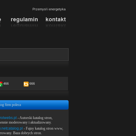
Przemysł i energetyka
466
666
log firm poleca
rolwebs.pl
- Autorski katalog stron,
iennie moderowany i aktualizowany.
netcatalog.pl
- Fajny katalog stron www,
rowany. Baza dobrych stron.