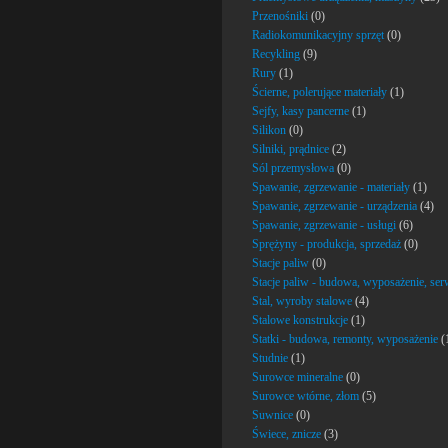
Przenośniki
(0)
Radiokomunikacyjny sprzęt
(0)
Recykling
(9)
Rury
(1)
Ścierne, polerujące materiały
(1)
Sejfy, kasy pancerne
(1)
Silikon
(0)
Silniki, prądnice
(2)
Sól przemysłowa
(0)
Spawanie, zgrzewanie - materiały
(1)
Spawanie, zgrzewanie - urządzenia
(4)
Spawanie, zgrzewanie - usługi
(6)
Sprężyny - produkcja, sprzedaż
(0)
Stacje paliw
(0)
Stacje paliw - budowa, wyposażenie, ser
Stal, wyroby stalowe
(4)
Stalowe konstrukcje
(1)
Statki - budowa, remonty, wyposażenie
(
Studnie
(1)
Surowce mineralne
(0)
Surowce wtórne, złom
(5)
Suwnice
(0)
Świece, znicze
(3)