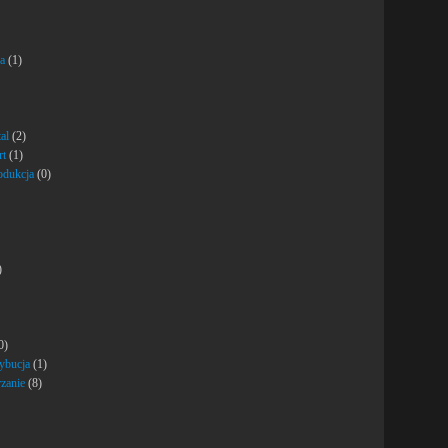
ja
(1)
al
(2)
rt
(1)
rodukcja
(0)
)
0)
rybucja
(1)
rzanie
(8)