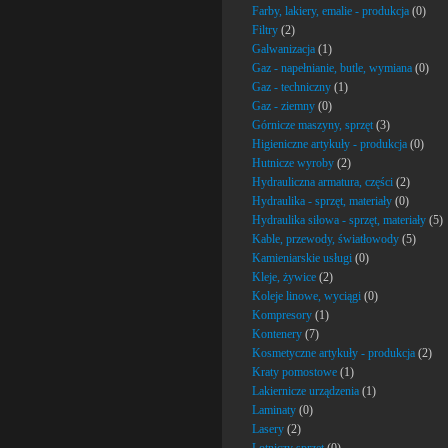
Farby, lakiery, emalie - produkcja
(0)
Filtry
(2)
Galwanizacja
(1)
Gaz - napełnianie, butle, wymiana
(0)
Gaz - techniczny
(1)
Gaz - ziemny
(0)
Górnicze maszyny, sprzęt
(3)
Higieniczne artykuły - produkcja
(0)
Hutnicze wyroby
(2)
Hydrauliczna armatura, części
(2)
Hydraulika - sprzęt, materiały
(0)
Hydraulika siłowa - sprzęt, materiały
(5)
Kable, przewody, światłowody
(5)
Kamieniarskie usługi
(0)
Kleje, żywice
(2)
Koleje linowe, wyciągi
(0)
Kompresory
(1)
Kontenery
(7)
Kosmetyczne artykuły - produkcja
(2)
Kraty pomostowe
(1)
Lakiernicze urządzenia
(1)
Laminaty
(0)
Lasery
(2)