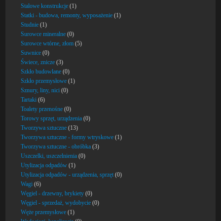
Stalowe konstrukcje
(1)
Statki - budowa, remonty, wyposażenie
(1)
Studnie
(1)
Surowce mineralne
(0)
Surowce wtórne, złom
(5)
Suwnice
(0)
Świece, znicze
(3)
Szkło budowlane
(0)
Szkło przemysłowe
(1)
Sznury, liny, nici
(0)
Tartaki
(6)
Toalety przenośne
(0)
Torowy sprzęt, urządzenia
(0)
Tworzywa sztuczne
(13)
Tworzywa sztuczne - formy wtryskowe
(1)
Tworzywa sztuczne - obróbka
(3)
Uszczelki, uszczelnienia
(0)
Utylizacja odpadów
(1)
Utylizacja odpadów - urządzenia, sprzęt
(0)
Wagi
(6)
Węgiel - drzewny, brykiety
(0)
Węgiel - sprzedaż, wydobycie
(0)
Węże przemysłowe
(1)