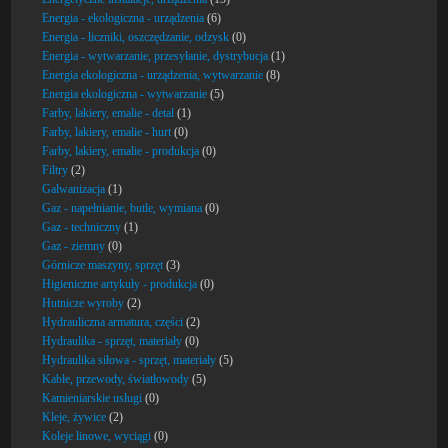
Energia - ekologiczna - urządzenia
(6)
Energia - liczniki, oszczędzanie, odzysk
(0)
Energia - wytwarzanie, przesyłanie, dystrybucja
(1)
Energia ekologiczna - urządzenia, wytwarzanie
(8)
Energia ekologiczna - wytwarzanie
(5)
Farby, lakiery, emalie - detal
(1)
Farby, lakiery, emalie - hurt
(0)
Farby, lakiery, emalie - produkcja
(0)
Filtry
(2)
Galwanizacja
(1)
Gaz - napełnianie, butle, wymiana
(0)
Gaz - techniczny
(1)
Gaz - ziemny
(0)
Górnicze maszyny, sprzęt
(3)
Higieniczne artykuły - produkcja
(0)
Hutnicze wyroby
(2)
Hydrauliczna armatura, części
(2)
Hydraulika - sprzęt, materiały
(0)
Hydraulika siłowa - sprzęt, materiały
(5)
Kable, przewody, światłowody
(5)
Kamieniarskie usługi
(0)
Kleje, żywice
(2)
Koleje linowe, wyciągi
(0)