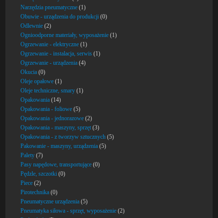
Narzędzia pneumatyczne
(1)
Obuwie - urządzenia do produkcji
(0)
Odlewnie
(2)
Ognioodporne materiały, wyposażenie
(1)
Ogrzewanie - elektryczne
(1)
Ogrzewanie - instalacja, serwis
(1)
Ogrzewanie - urządzenia
(4)
Okucia
(0)
Oleje opałowe
(1)
Oleje techniczne, smary
(1)
Opakowania
(14)
Opakowania - foliowe
(5)
Opakowania - jednorazowe
(2)
Opakowania - maszyny, sprzęt
(3)
Opakowania - z tworzyw sztucznych
(5)
Pakowanie - maszyny, urządzenia
(5)
Palety
(7)
Pasy napędowe, transportujące
(0)
Pędzle, szczotki
(0)
Piece
(2)
Pirotechnika
(0)
Pneumatyczne urządzenia
(5)
Pneumatyka siłowa - sprzęt, wyposażenie
(2)