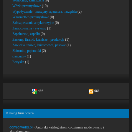
Wodociągi, kanalizacja
(0)
Wózki przemysłowe
(10)
Wypożyczanie - maszyny, aparatura, narzędzia
(2)
Wzornictwo przemysłowe
(0)
Zabezpieczenia antykorozyjne
(0)
Zamocowania - systemy
(1)
Zapalniczki, zapałki
(0)
Zasłony, firanki, karnisze - produkcja
(1)
Zawiesia linowe, łańcuchowe, pasowe
(1)
Zbiorniki, pojemniki
(2)
Łańcuchy
(1)
Łożyska
(1)
466
666
Katalog firm poleca
controlwebs.pl
- Autorski katalog stron, codziennie moderowany i
aktualizowany.