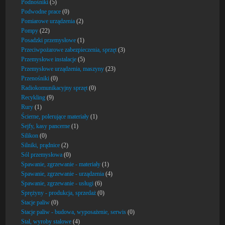
Podnośniki
(5)
Podwodne prace
(0)
Pomiarowe urządzenia
(2)
Pompy
(22)
Posadzki przemysłowe
(1)
Przeciwpożarowe zabezpieczenia, sprzęt
(3)
Przemysłowe instalacje
(5)
Przemysłowe urządzenia, maszyny
(23)
Przenośniki
(0)
Radiokomunikacyjny sprzęt
(0)
Recykling
(9)
Rury
(1)
Ścierne, polerujące materiały
(1)
Sejfy, kasy pancerne
(1)
Silikon
(0)
Silniki, prądnice
(2)
Sól przemysłowa
(0)
Spawanie, zgrzewanie - materiały
(1)
Spawanie, zgrzewanie - urządzenia
(4)
Spawanie, zgrzewanie - usługi
(6)
Sprężyny - produkcja, sprzedaż
(0)
Stacje paliw
(0)
Stacje paliw - budowa, wyposażenie, serwis
(0)
Stal, wyroby stalowe
(4)