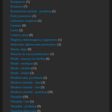
Kompresory
(1)
Kontenery
(7)
Kosmetyczne artykuły - produkcja
(2)
Kraty pomostowe
(1)
Lakiernicze urządzenia
(1)
Laminaty
(0)
Lasery
(2)
Lotniczy sprzęt
(0)
Magnesy, elektromagnesy, magnetyzery
(1)
Malowanie, lakierowanie przemysłowe
(2)
Maszty, słupy
(0)
Maszyny do szycia przemysłowe
(1)
Metale - maszyny do obróbki
(6)
Metale - nieżelazne
(1)
Metale - obróbka
(13)
Metale - żelazne
(3)
Metalizowanie, powlekanie
(2)
Metalowe artykuły - detal
(3)
Metalowe artykuły - hurt
(3)
Metalowe artykuły - produkcja
(10)
Narzędzia
(18)
Narzędzia - hurt
(1)
Narzędzia - produkcja
(0)
Narzędzia elektryczne
(0)