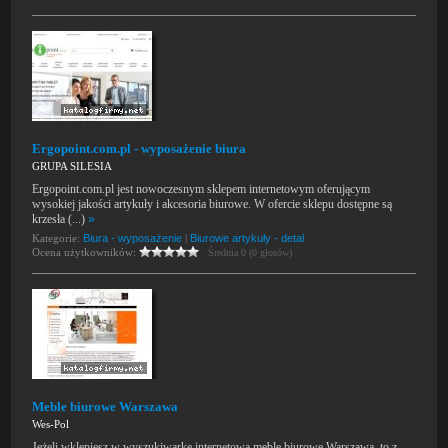
Ergopoint.com.pl - wyposażenie biura
GRUPA SILESIA
Ergopoint.com.pl jest nowoczesnym sklepem internetowym oferującym
wysokiej jakości artykuły i akcesoria biurowe. W ofercie sklepu dostępne są
krzesła (...)
»
Kategorie:
Biura - wyposażenie
|
Biurowe artykuły - detal
Ocena użytkowników:
Średnia 0 (0 głosów)
Meble biurowe Warszawa
Wes-Pol
Jeżeli wklepiesz w wyszukiwarkę internetową meble biurowe Warszawa, to z