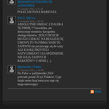
BIOENERGOTERAPEUTA
JASNOWIDZ
17 Grudnia 2025, o 15:26
POLECAM PANA MARIUSZA
F.H.U. Styl s.c.
5 Listopada 2025, o 09:52
ABSOLUTNIE OMIJAĆ Z DALEKA
TĘ FIRMĘ !!!!niesolidna ,nie
dotrzymuje terminów karygodna
obsługa klientów. JEŚLI CHCECIE
DŁUGO CZEKAĆ NA REALIZACJĘ
UMOWY,TO TA FIRMA WAM TO
ZAPEWNI nie poczuwając się do winy
ALE KASKĘ PRZYTULI
NATYCHMIAST I ZA OPÓŻNIENIE
NIE DAJĄ ŻADNYCH
RABATÓW!!! U MNIE (...)
Wycieczki z Pafos
17 Stycznia 2025, o 20:08
Do Pafos w październiku 2024
poleciało ponad 20 tyś Polaków. Cypr
dzięki tanim linią lotniczym staje się
mega interesujący.
RSS