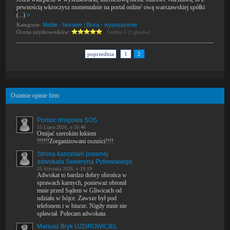
pewnością wkroczysz momentalnie na portal online' ową warszawskiej spółki
(...)
»
Kategorie:
Meble - biurowe
|
Biura - wyposażenie
Ocena użytkowników:
Średnia 5 (1 głosów)
poprzednia
1
2
Ostatnie opinie firm
Pomoc drogowa SOS
15 Lipca 2026, o 16:46
Omijać szerokim łukiem
!!!!!!Zorganizowani oszuści!!!!
Strona kancelarii prawnej
adwokata Seweryna Pytlewskiego.
15 Stycznia 2026, o 19:19
Adwokat to bardzo dobry obrońca w
sprawach karnych, ponieważ obronił
mnie przed Sądem w Gliwicach od
udziału w bójce. Zawsze był pod
telefonem i w biurze. Nigdy mnie nie
spławiał. Polecam adwokata.
Mariusz Bryk UZDROWICIEL