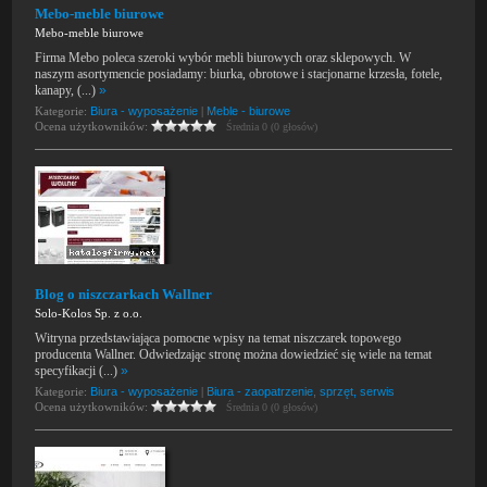
Mebo-meble biurowe
Mebo-meble biurowe
Firma Mebo poleca szeroki wybór mebli biurowych oraz sklepowych. W
naszym asortymencie posiadamy: biurka, obrotowe i stacjonarne krzesła, fotele,
kanapy, (...)
»
Kategorie:
Biura - wyposażenie
|
Meble - biurowe
Ocena użytkowników:
Średnia 0 (0 głosów)
Blog o niszczarkach Wallner
Solo-Kolos Sp. z o.o.
Witryna przedstawiająca pomocne wpisy na temat niszczarek topowego
producenta Wallner. Odwiedzając stronę można dowiedzieć się wiele na temat
specyfikacji (...)
»
Kategorie:
Biura - wyposażenie
|
Biura - zaopatrzenie, sprzęt, serwis
Ocena użytkowników:
Średnia 0 (0 głosów)