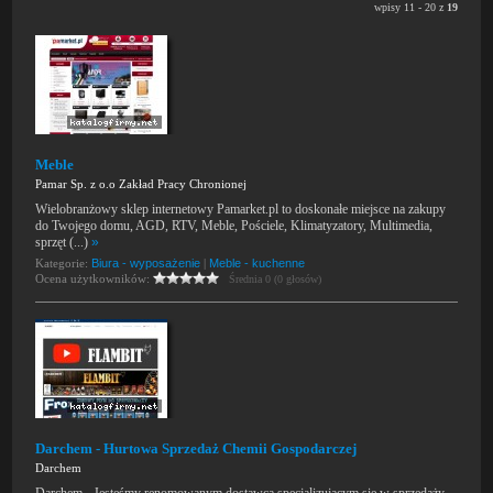
wpisy 11 - 20 z
19
Meble
Pamar Sp. z o.o Zakład Pracy Chronionej
Wielobranżowy sklep internetowy Pamarket.pl to doskonałe miejsce na zakupy
do Twojego domu, AGD, RTV, Meble, Pościele, Klimatyzatory, Multimedia,
sprzęt (...)
»
Kategorie:
Biura - wyposażenie
|
Meble - kuchenne
Ocena użytkowników:
Średnia 0 (0 głosów)
Darchem - Hurtowa Sprzedaż Chemii Gospodarczej
Darchem