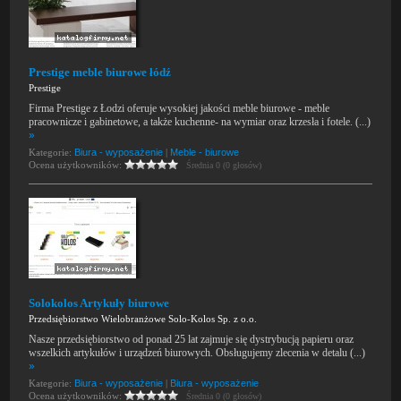
Prestige meble biurowe łódź
Prestige
Firma Prestige z Łodzi oferuje wysokiej jakości meble biurowe - meble
pracownicze i gabinetowe, a także kuchenne- na wymiar oraz krzesła i fotele. (...)
»
Kategorie:
Biura - wyposażenie
|
Meble - biurowe
Ocena użytkowników:
Średnia 0 (0 głosów)
Solokolos Artykuły biurowe
Przedsiębiorstwo Wielobranżowe Solo-Kolos Sp. z o.o.
Nasze przedsiębiorstwo od ponad 25 lat zajmuje się dystrybucją papieru oraz
wszelkich artykułów i urządzeń biurowych. Obsługujemy zlecenia w detalu (...)
»
Kategorie:
Biura - wyposażenie
|
Biura - wyposażenie
Ocena użytkowników:
Średnia 0 (0 głosów)