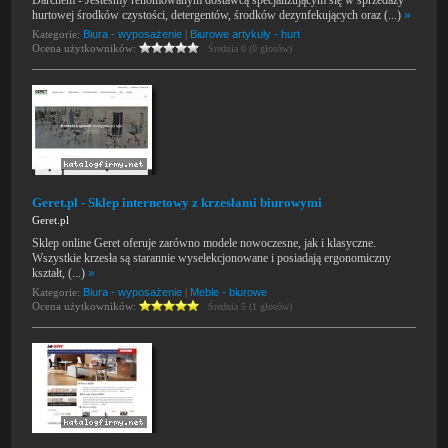
Darchem - Jesteśmy renomowanym dostawcą specjalizującym się w sprzedaży
hurtowej środków czystości, detergentów, środków dezynfekujących oraz (...)
»
Kategorie:
Biura - wyposażenie
|
Biurowe artykuły - hurt
Ocena użytkowników:
Średnia 0 (0 głosów)
Geret.pl - Sklep internetowy z krzesłami biurowymi
Geret.pl
Sklep online Geret oferuje zarówno modele nowoczesne, jak i klasyczne.
Wszystkie krzesła są starannie wyselekcjonowane i posiadają ergonomiczny
kształt, (...)
»
Kategorie:
Biura - wyposażenie
|
Meble - biurowe
Ocena użytkowników:
Średnia 5 (1 głosów)