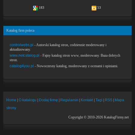
183
53
Katalog firm poleca
controlwebs.pl
- Autorski katalog stron, codziennie moderowany i
aktualizowany.
www.netcatalog.pl
- Fajny katalog stron www, moderowany. Baza dobrych
stron.
catalog4you.pl
- Nowoczesny katalog, moderowany z ocenami i opiniami.
Home
|
O katalogu
|
Dodaj firmę
|
Regulamin
|
Kontakt
|
Tagi
|
RSS
|
Mapa
strony
Copyright © 2010-2026 KatalogFirmy.net